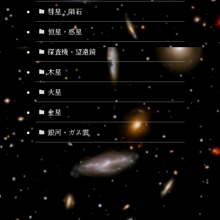
彗星・隕石
恒星・惑星
探査機・望遠鏡
木星
火星
金星
銀河・ガス雲
の