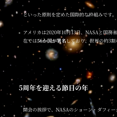
といった原則を定めた国際的な枠組みです。
アメリカは2020年10月13日、NASAと
在では
56か国が署名
しており、世界の約3割
5周年を迎える節目の年
開会の挨拶で、NASAのショーン・ダフィ