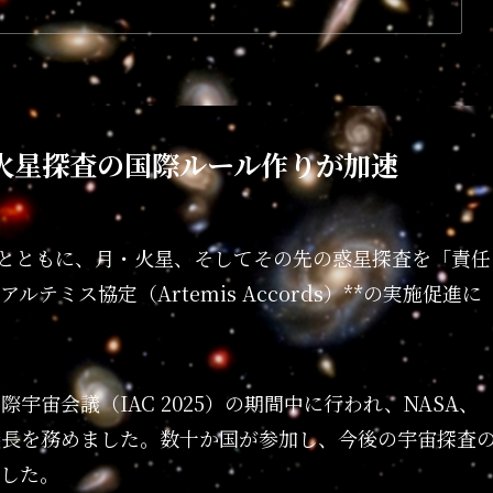
火星探査の国際ルール作りが加速
者とともに、月・火星、そしてその先の惑星探査を「責任
テミス協定（Artemis Accords）**の実施促進に
宇宙会議（IAC 2025）の期間中に行われ、NASA、
議長を務めました。数十か国が参加し、今後の宇宙探査
した。