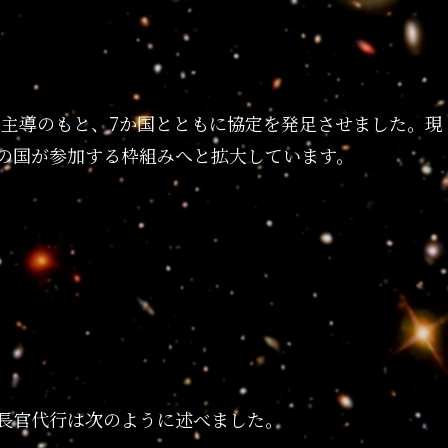
国務省主導のもと、7か国とともに協定を発足させました。現
の国が参加する枠組みへと拡大しています。
ー長官代行は次のように述べました。