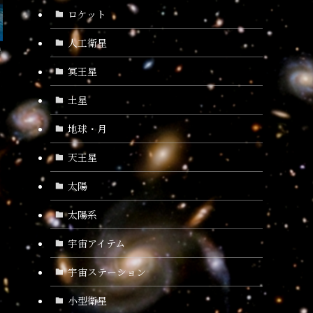
ロケット
人工衛星
A
冥王星
土星
地球・月
天王星
太陽
太陽系
宇宙アイテム
宇宙ステーション
小型衛星