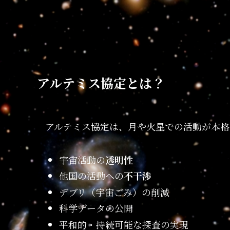
アルテミス協定とは？
アルテミス協定は、月や火星での活動が本格
宇宙活動の
透明性
他国の活動への
不干渉
デブリ（宇宙ごみ）の削減
科学データの公開
平和的・持続可能な探査の実現