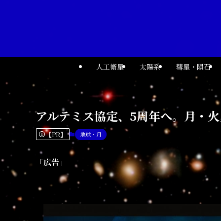
人工衛星
太陽系
彗星・隕石
アルテミス協定、5周年へ。月・
【PR】
地球・月
「広告」