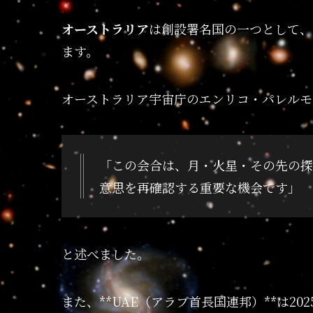
オーストラリア
は創設署名国の一つとして、
ます。
オーストラリア宇宙庁のエンリコ・パレルモ
「この会合は、月・火星・その先の探
意思を再確認する重要な機会です」
と述べました。
また、**UAE（アラブ首長国連邦）**は2