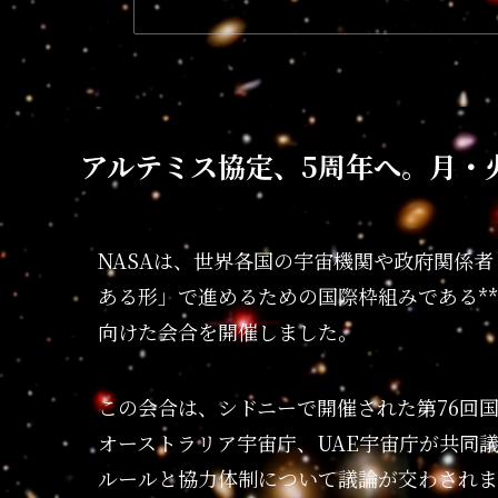
アルテミス協定、5周年へ。月・
NASAは、世界各国の宇宙機関や政府関係
ある形」で進めるための国際枠組みである**アル
向けた会合を開催しました。
この会合は、シドニーで開催された第76回国際
オーストラリア宇宙庁、UAE宇宙庁が共同
ルールと協力体制について議論が交わされま