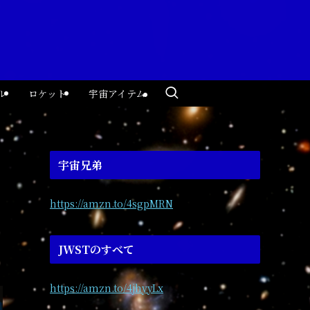
ル
ロケット
宇宙アイテム
宇宙兄弟
https://amzn.to/4sgpMRN
JWSTのすべて
https://amzn.to/4jhyyLx