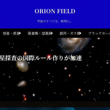
ORION FIELD
宇宙のすべてを、鮮明に。
恒星・惑星
探査機・望遠鏡
銀河・ガス雲
ブラックホー
火星探査の国際ルール作りが加速