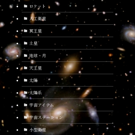
ロケット
人工衛星
冥王星
土星
地球・月
天王星
太陽
太陽系
宇宙アイテム
宇宙ステーション
小型衛星