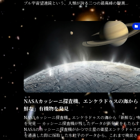
ブル宇宙望遠鏡という、人類が誇る二つの最高峰の観測...
NASAカッシーニ探査機、エンケラドゥスの海から
鮮な」有機物を発見
NASAカッシーニ探査機、エンケラドゥスの海から「新鮮な」
を発見 ― カッシーニ探査機が残したデータが新発見をもたらす
NASAのカッシーニ探査機がかつて土星の衛星エンケラドゥス
を通過した際に採取した氷粒子のデータから、これまで検出さ..