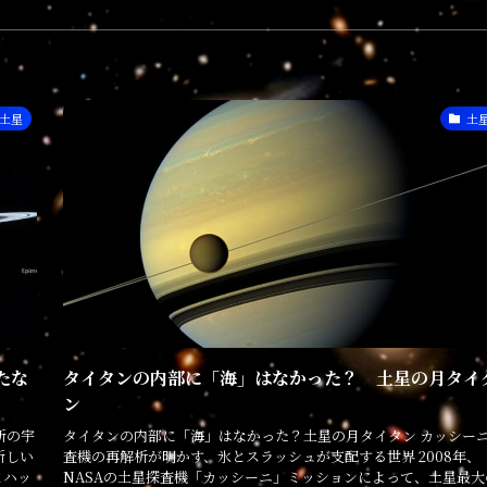
土星
土
たな
タイタンの内部に「海」はなかった？ 土星の月タイ
ン
新の宇
タイタンの内部に「海」はなかった？土星の月タイタン カッシー
新しい
査機の再解析が明かす、氷とスラッシュが支配する世界 2008年、
とハッ
NASAの土星探査機「カッシーニ」ミッションによって、土星最大