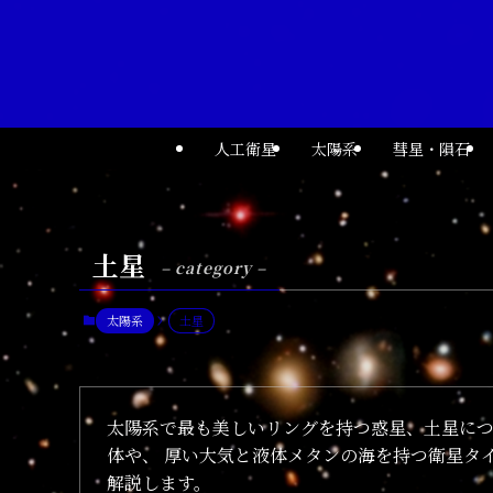
人工衛星
太陽系
彗星・隕石
土星
– category –
太陽系
土星
太陽系で最も美しいリングを持つ惑星、土星につ
体や、 厚い大気と液体メタンの海を持つ衛星タ
解説します。