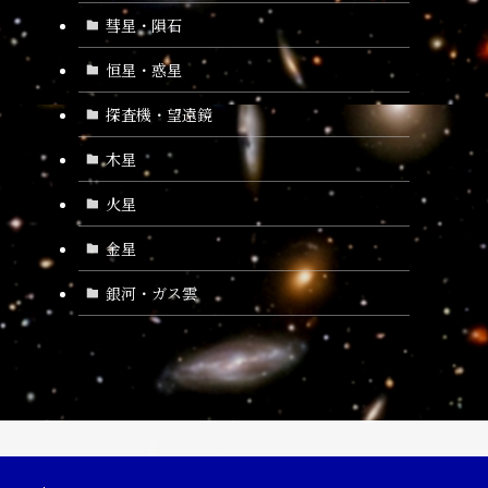
彗星・隕石
恒星・惑星
探査機・望遠鏡
木星
火星
金星
銀河・ガス雲