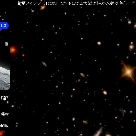
衛星タイタン（Titan）の地下には広大な液体の水の海が存在...
土星
「新
有機物
 ―
の噴煙
.