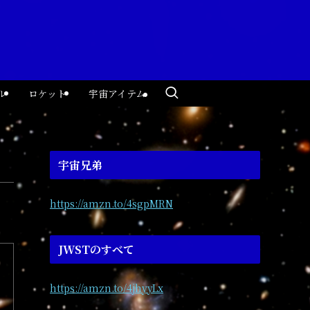
ル
ロケット
宇宙アイテム
宇宙兄弟
https://amzn.to/4sgpMRN
JWSTのすべて
https://amzn.to/4jhyyLx