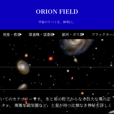
ORION FIELD
宇宙のすべてを、鮮明に。
恒星・惑星
探査機・望遠鏡
銀河・ガス雲
ブラックホー
いてのカテゴリーです。 氷と岩の粒子からなる巨大な環の正
イタン、 複雑な磁気圏など、土星が持つ比類なき神秘を詳しく