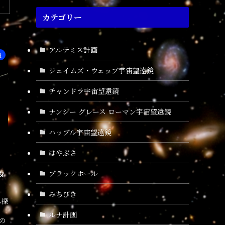
カテゴリー
アルテミス計画
星
ジェイムズ・ウェッブ宇宙望遠鏡
チャンドラ宇宙望遠鏡
ナンシー グレース ローマン宇宙望遠鏡
ハッブル宇宙望遠鏡
はやぶさ
ブラックホール
タ
みちびき
ニ探
ルナ計画
の