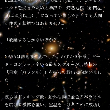
ールドを失ったため太陽熱で「灼熱地獄（船内温
度は50度以上）」になっていました。とても人間
が住める状態ではありません。
「放棄するしかないのか？」
NASAは諦めませんでした。わずか10日後、ピー
ト・コンラッド率いる最初のクルーが、特製の
「日傘（パラソル）」を持って救出に向かいまし
た。
彼らはドッキング後、船外活動で金色のパラソル
を広げて機体を覆い、室温を下げることに成功し