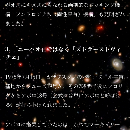
がオスにもメスにもなれる画期的なドッキング機
構「アンドロジナス（両性具有）機構」も発明され
ました。
3. 「ニーハオ」ではなく「ズドラーストヴィ
チェ」
1975年7月15日。カザフスタンのバイコヌール宇宙
基地からソユーズ19号が、その7時間半後にフロリ
ダからアポロ18号（公式には単にアポロと呼ばれ
る）が打ち上げられました。
アポロに搭乗していたのは、かつてマーキュリー