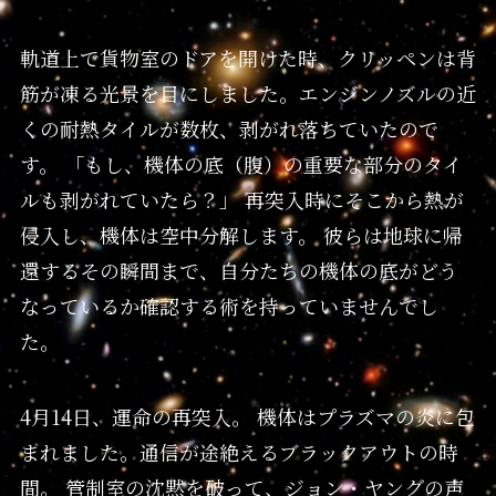
軌道上で貨物室のドアを開けた時、クリッペンは背
筋が凍る光景を目にしました。エンジンノズルの近
くの耐熱タイルが数枚、剥がれ落ちていたので
す。 「もし、機体の底（腹）の重要な部分のタイ
ルも剥がれていたら？」 再突入時にそこから熱が
侵入し、機体は空中分解します。 彼らは地球に帰
還するその瞬間まで、自分たちの機体の底がどう
なっているか確認する術を持っていませんでし
た。
4月14日、運命の再突入。 機体はプラズマの炎に包
まれました。通信が途絶えるブラックアウトの時
間。 管制室の沈黙を破って、ジョン・ヤングの声