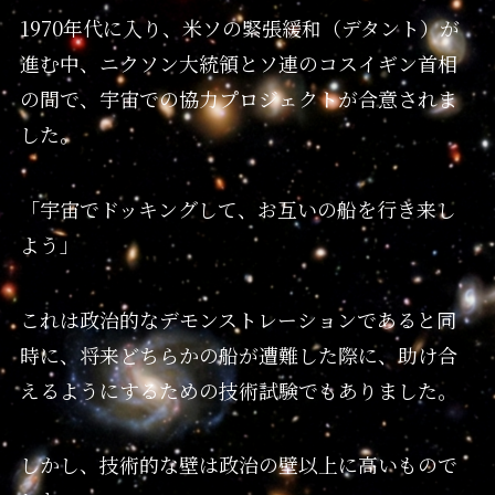
1970年代に入り、米ソの緊張緩和（デタント）が
進む中、ニクソン大統領とソ連のコスイギン首相
の間で、宇宙での協力プロジェクトが合意されま
した。
「宇宙でドッキングして、お互いの船を行き来し
よう」
これは政治的なデモンストレーションであると同
時に、将来どちらかの船が遭難した際に、助け合
えるようにするための技術試験でもありました。
しかし、技術的な壁は政治の壁以上に高いもので