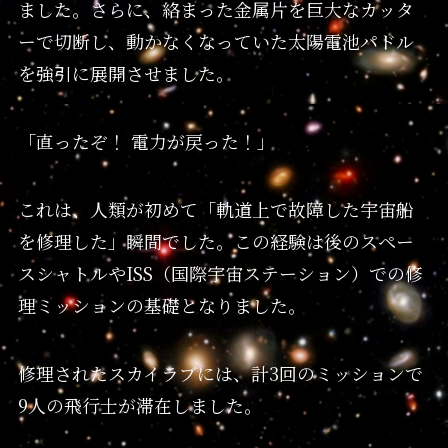
ました。さらに、絡まった金属片を巨大なカッタ
ーで切断し、動かなくなっていた太陽電池パドル
を強引に展開させました。
「直ったぞ！ 電力が戻った！」
これは、人類が初めて「軌道上で故障した宇宙船
を修理した」瞬間でした。この経験は後のスペー
スシャトルやISS（国際宇宙ステーション）での修
理ミッションの基礎となりました。
修理されたスカイラブには、計3回のミッションで
9人の飛行士が滞在しました。