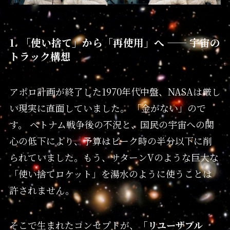
1. 「使い捨て」から「再使用」へ —— 宇宙の
トラック構想
アポロ計画が終了した1970年代中盤、NASAは厳し
い現実に直面していました。 「金がない」ので
す。 ベトナム戦争後の不況と、国民の宇宙への関
心の低下により、予算はピーク時の半分以下に削
られていました。もう、サターンVのような巨大な
「使い捨てロケット」を湯水のように使うことは
許されません。
そこで生まれたコンセプトが、
「リユーザブル