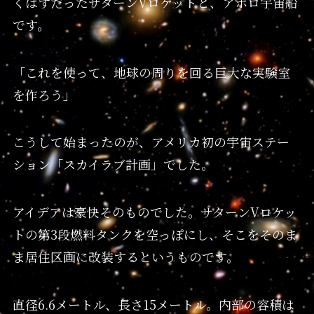
くはずだったサターンVロケットと、アポロ宇宙船
です。
「これを使って、地球の周りを回る巨大な実験室
を作ろう」
こうして始まったのが、アメリカ初の宇宙ステー
ション「スカイラブ計画」でした。
アイデアは豪快そのものでした。サターンVロケッ
トの第3段燃料タンクを空っぽにし、そこをそのま
ま居住区画に改装するというものです。
直径6.6メートル、長さ15メートル。内部の容積は