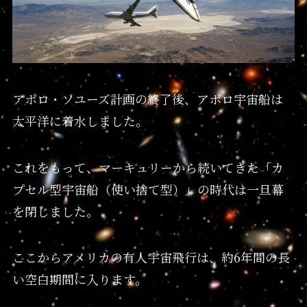
アポロ・ソユーズ計画の終了後、アポロ宇宙船は
太平洋に着水しました。
これをもって、マーキュリーから続いてきた「カ
プセル型宇宙船（使い捨て型）」の時代は一旦幕
を閉じました。
ここからアメリカの有人宇宙飛行は、約6年間の長
い空白期間に入ります。