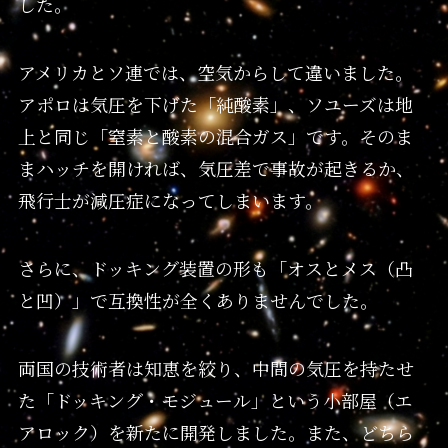
した。
アメリカとソ連では、空気からして違いました。
アポロは気圧を下げた「純酸素」、ソユーズは地
上と同じ「窒素と酸素の混合ガス」です。そのま
まハッチを開ければ、気圧差で事故が起きるか、
飛行士が減圧症になってしまいます。
さらに、ドッキング装置の形も「オスとメス（凸
と凹）」で互換性が全くありませんでした。
両国の技術者は知恵を絞り、中間の気圧を持たせ
た「ドッキング・モジュール」という小部屋（エ
アロック）を新たに開発しました。また、どちら