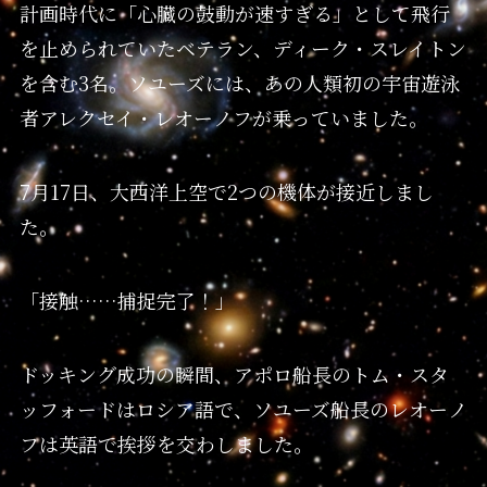
計画時代に「心臓の鼓動が速すぎる」として飛行
を止められていたベテラン、ディーク・スレイトン
を含む3名。ソユーズには、あの人類初の宇宙遊泳
者アレクセイ・レオーノフが乗っていました。
7月17日、大西洋上空で2つの機体が接近しまし
た。
「接触……捕捉完了！」
ドッキング成功の瞬間、アポロ船長のトム・スタ
ッフォードはロシア語で、ソユーズ船長のレオーノ
フは英語で挨拶を交わしました。