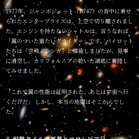
1977年、ジャンボジェット（B747）の背中に乗せ
られたエンタープライズは、上空で切り離されまし
た。エンジンを持たないシャトルは、言うなれば
「翼のついた重たいグライダー」です。パイロット
たちは「空飛ぶレンガ」と揶揄しましたが、見事
に滑空し、カリフォルニアの乾いた湖底に着陸し
てみせました。
「これで翼の性能は証明された。あとは宇宙へ行
くだけだ」 しかし、本当の地獄はそこからでし
た。
3. 耐熱タイルの悪夢とコロンビア号