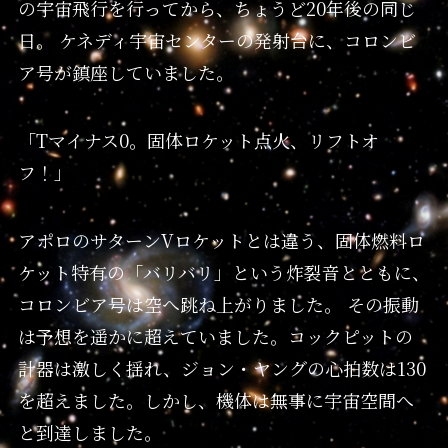
の宇宙飛行を行ってから、ちょうど20年後の同じ
日。 ケネディ宇宙センターの発射台に、コロンビ
ア号が鎮座していました。
「Tマイナス0。固体ロケット点火、リフトオ
フ！」
アポロのサターンVロケットとは違う、固体燃料ロ
ケット特有の「バリバリ」という炸裂音とともに、
コロンビア号は空へ跳ね上がりました。 その振動
は予想を遥かに超えていました。コックピットの
計器は激しく揺れ、ジョン・ヤングの心拍数は130
を超えました。しかし、機体は無事に宇宙空間へ
と到達しました。