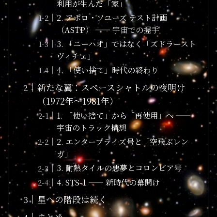
利用が生んだ「家」
2. アポロ・ソユーズ テスト計画
（ASTP） —— 宇宙での握手
3. 「ニーハオ」ではなく「ズドラースト
ヴィチェ」
4. 「使い捨て」時代の終わり
新たな翼：スペースシャトルの夜明け
（1972年〜1981年）
1. 「使い捨て」から「再使用」へ ——
宇宙のトラック構想
2. エンタープライズ号と「空飛ぶレン
ガ」
3. 耐熱タイルの悪夢とコロンビア号
4. STS-1 —— 新時代の幕開け
星への階段は続く