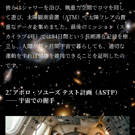
彼らはシャワーを浴び、無重力空間でコマを回し
て遊び、太陽観測装置（ATM）で太陽フレアの貴
重なデータを集めました。最後のミッション（ス
カイラブ4号）では84日間という長期滞在記録を樹
立し、人間が数ヶ月間宇宙で暮らしても、適切な
運動をすれば健康を維持できることを証明したの
です。
2. アポロ・ソユーズ テスト計画（ASTP）
—— 宇宙での握手