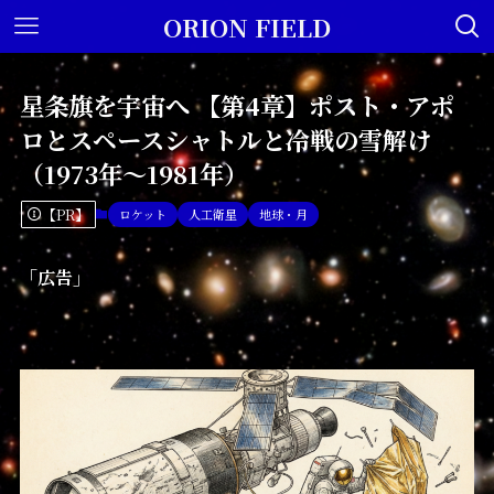
ORION FIELD
星条旗を宇宙へ 【第4章】ポスト・アポ
ロとスペースシャトルと冷戦の雪解け
（1973年〜1981年）
【PR】
ロケット
人工衛星
地球・月
「広告」