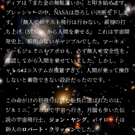
ディアは「また金の無駄遣いか」と叩き始めます。
プレッシャーの中、NASAは恐ろしい決断を下しま
す。 「無人でのテスト飛行は行わない。最初の打
ち上げ（STS-1）から人間を乗せる」 これは宇宙開
発史上、前例のないギャンブルでした。マーキュ
リーもジェミニもアポロも、必ず無人で安全性を
確認してから人間を乗せていました。しかし、シ
ャトルはシステムが複雑すぎて、人間が乗って操作
しないと着陸できない設計だったのです。
この命がけの初飛行に挑む船長に選ばれたのは、
ジェミニ、アポロで宇宙へ行き、月面も歩いた伝
説の宇宙飛行士、
ジョン・ヤング
。パイロットは
新人の
ロバート・クリッペン
でした。