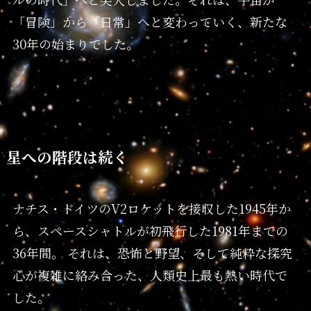
「冒険」から「日常」へと変わっていく、新たな
30年の始まりでした。
星への階段は続く
ナチス・ドイツのV2ロケットを接収した1945年か
ら、スペースシャトルが初飛行した1981年までの
36年間。 それは、恐怖と野望、そして純粋な探究
心が複雑に絡み合った、人類史上最も熱い時代で
した。