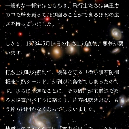
一般的な一軒家ほどもあり、飛行士たちは無重力
の中で壁を蹴って飛び回ることができるほどの広
さを持っていました。
しかし、1973年5月14日の打ち上げ直後、悪夢が襲
います。
打ち上げ時の振動で、機体を守る「微小隕石防御
板兼・熱シールド」が剥がれ落ちてしまったので
す。さらに不運なことに、その破片が主電源であ
る太陽電池パドルに絡まり、片方は吹き飛び、も
う片方は開かなくなってしまいました。
軌道上のスカイラブは「電力不足」で、しかもシ