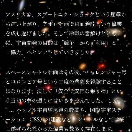
アメリカは、スプートニク・ショックという屈辱か
ら這い上がり、アポロ計画で月面着陸という偉業
を成し遂げました。そして冷戦の雪解けととも
に、宇宙開発の目的は「競争」から「利用」と
「協力」へとシフトしていきました。
スペースシャトル計画はその後、チャレンジャー号
とコロンビア号という二度の悲劇を経験すること
になります。決して「安全で安価な乗り物」とい
う当初の夢の通りにはいきませんでした。 しか
し、ハッブル宇宙望遠鏡の設置や、国際宇宙ステ
ーション（ISS）の建設など、シャトルなしでは成
し遂げられなかった偉業も数多く存在します。