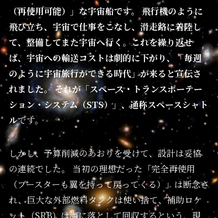
（再使用可能）」な宇宙船です。 飛行機のように
飛び立ち、宇宙で仕事をこなし、滑走路に着陸し
て、整備してまた宇宙へ行く。これを繰り返せ
ば、宇宙への輸送コストは劇的に下がり、「毎週
のように宇宙旅行ができる時代」が来ると宣伝さ
れました。 それが「スペース・トランスポーテー
ション・システム（STS）」、通称スペースシャト
ル
です。
しかし、予算削減のあおりを受けて、設計は妥協
の連続でした。 当初の理想だった「完全再使用
（ブースターも翼を持って戻ってくる）」は断念さ
れ、巨大な外部燃料タンクは使い捨て、補助ロケ
ット（SRB）は海に落として回収するという、現