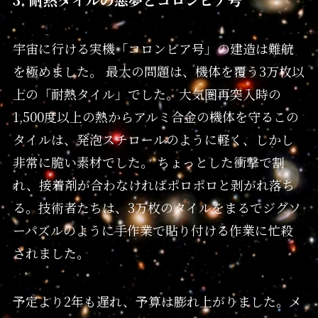
宇宙に行ける実機「コロンビア号」の建造は難航
を極めました。 最大の問題は、機体を覆う3万枚以
上の「耐熱タイル」でした。大気圏再突入時の
1,500度以上の熱からアルミ合金の機体を守るこの
タイルは、発泡スチロールのように軽く、しかし
非常に脆い素材でした。 ちょっとした衝撃で割
れ、接着剤が合わなければポロポロと剥がれ落ち
る。技術者たちは、3万枚のタイルをまるでジグソ
ーパズルのように手作業で貼り付ける作業に忙殺
されました。
予定より2年も遅れ、予算は膨れ上がりました。メ