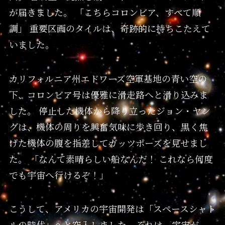
が届きました。 「こちらコロンビア、すべて順
調」 重要区画のタイルは、奇跡的に持ちこたえて
いました。
カリフォルニア州エドワーズ空軍基地の青い空の
下、コロンビア号は優雅に滑走路へと滑り込みま
した。 停止した機体から降り立ったジョン・ヤン
グは、機体の周りを興奮気味に歩き回り、黒く焦
げた機体の腹を指差してガッツポーズを見せまし
た。 「なんて素晴らしい船なんだ！ これなら何度
でも宇宙へ行けるぞ！」
こうして、アメリカの宇宙開発は「スペースシャト
ルの時代」へと突入しました。それは、宇宙が