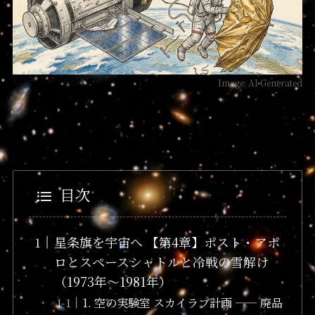
Image: AI Generated
目次
星条旗を宇宙へ 【第4章】ポスト・アポ
ロとスペースシャトルと冷戦の雪解け
（1973年〜1981年）
1. 空の実験室 スカイラブ計画 —— 廃品