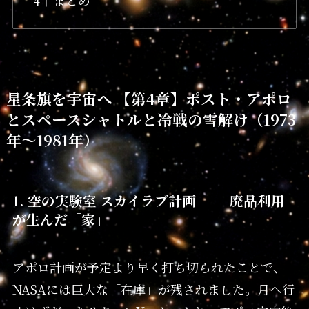
まとめ
星条旗を宇宙へ 【第4章】ポスト・アポロ
とスペースシャトルと冷戦の雪解け（1973
年〜1981年）
1. 空の実験室 スカイラブ計画 —— 廃品利用
が生んだ「家」
アポロ計画が予定より早く打ち切られたことで、
NASAには巨大な「在庫」が残されました。月へ行