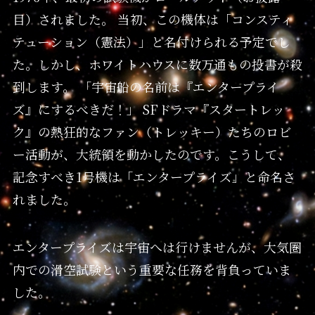
目）されました。 当初、この機体は「コンスティ
テューション（憲法）」と名付けられる予定でし
た。しかし、ホワイトハウスに数万通もの投書が殺
到します。 「宇宙船の名前は『エンタープライ
ズ』にするべきだ！」 SFドラマ『スタートレッ
ク』の熱狂的なファン（トレッキー）たちのロビ
ー活動が、大統領を動かしたのです。こうして、
記念すべき1号機は「エンタープライズ」と命名さ
れました。
エンタープライズは宇宙へは行けませんが、大気圏
内での滑空試験という重要な任務を背負っていま
した。