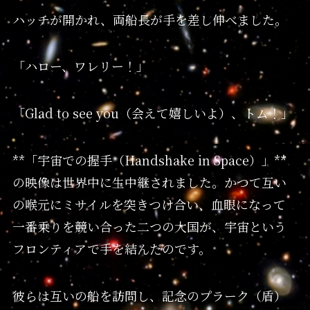
ハッチが開かれ、両船長が手を差し伸べました。
「ハロー、ワレリー！」
「Glad to see you（会えて嬉しいよ）、トム！」
**「宇宙での握手（Handshake in Space）」**
の映像は世界中に生中継されました。かつて互い
の喉元にミサイルを突きつけ合い、血眼になって
一番乗りを競い合った二つの大国が、宇宙という
フロンティアで手を結んだのです。
彼らは互いの船を訪問し、記念のプラーク（盾）