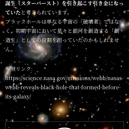
誕生（スターバースト）を引き起こす引き金になっ
ていた
と考えられています。
ブラックホールは単なる宇宙の「破壊者」ではな
く、初期宇宙において星々と銀河を創造する「創
造主」としての役割を担っていたのかもしれませ
ん。
参照リンク:
https://science.nasa.gov/missions/webb/nasas-
webb-reveals-black-hole-that-formed-before-
its-galaxy/