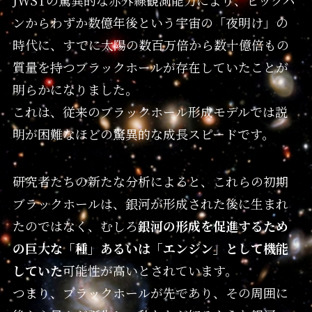
JWSTの驚異的な赤外線観測能力により、ビッグバ
ンからわずか数億年後という宇宙の「夜明け」の
時代に、すでに太陽の数百万倍から数十億倍もの
質量を持つブラックホールが存在していたことが
明らかになりました。
これは、従来のブラックホール形成モデルでは説
明が困難なほどの驚異的な成長スピードです。
研究者たちの新たな分析によると、これらの初期
ブラックホールは、銀河が形成された後に生まれ
たのではなく、むしろ
銀河の形成を促進するため
の巨大な「種」あるいは「エンジン」として機能
していた
可能性が高いとされています。
つまり、ブラックホールが先であり、その周囲に