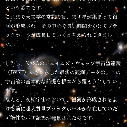
という疑問です。
これまで天文学の常識では、まず星が集まって銀
河が形成され、その中心で長い時間をかけてブラ
ックホールが成長していくと考えられてきまし
た。
しかし、NASAのジェイムズ・ウェッブ宇宙望遠鏡
（JWST）がもたらした最新の観測データは、この
宇宙論の基本的な前提を根本から覆そうとしてい
ます。
なんと、初期宇宙において、
銀河が形成されるよ
りも前に超大質量ブラックホールが存在していた
可能性を示す証拠が発見されたのです。