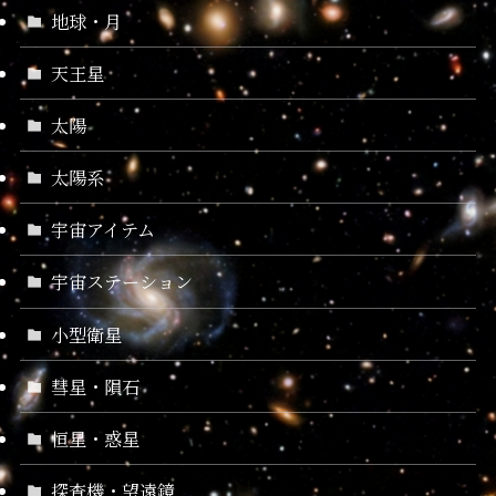
地球・月
天王星
太陽
太陽系
宇宙アイテム
宇宙ステーション
小型衛星
彗星・隕石
恒星・惑星
探査機・望遠鏡