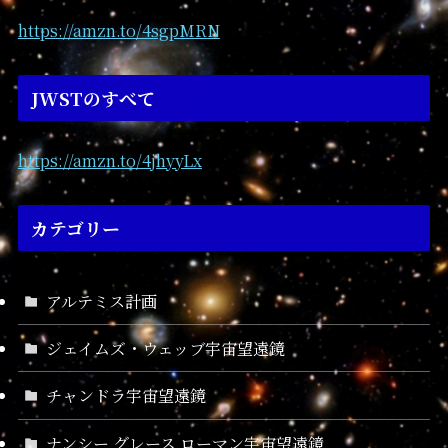
https://amzn.to/4sgpMRN
JWSTのすべて
https://amzn.to/4jhyyLx
カテゴリー
アルテミス計画
ジェイムズ・ウェッブ宇宙望遠鏡
チャンドラ宇宙望遠鏡
ナンシー グレース ローマン宇宙望遠鏡