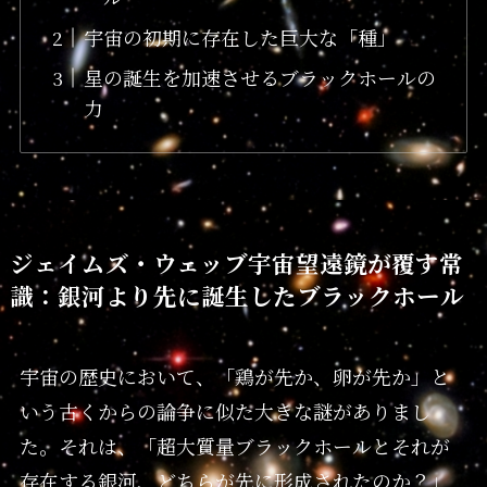
宇宙の初期に存在した巨大な「種」
星の誕生を加速させるブラックホールの
力
ジェイムズ・ウェッブ宇宙望遠鏡が覆す常
識：銀河より先に誕生したブラックホール
宇宙の歴史において、「鶏が先か、卵が先か」と
いう古くからの論争に似た大きな謎がありまし
た。それは、「超大質量ブラックホールとそれが
存在する銀河、どちらが先に形成されたのか？」