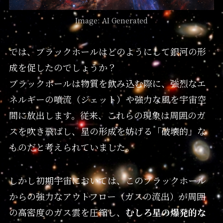
Image: AI Generated
では、ブラックホールはどのようにして銀河の形
成を促したのでしょうか？
ブラックホールは物質を飲み込む際に、強烈なエ
ネルギーの噴流（ジェット）や強力な風を宇宙空
間に放出します。従来、これらの現象は周囲のガ
スを吹き飛ばし、星の形成を妨げる「破壊的」な
ものだと考えられていました。
しかし初期宇宙においては、このブラックホール
からの強力なアウトフロー（ガスの流出）が周囲
の高密度のガス雲を圧縮し、
むしろ星の爆発的な