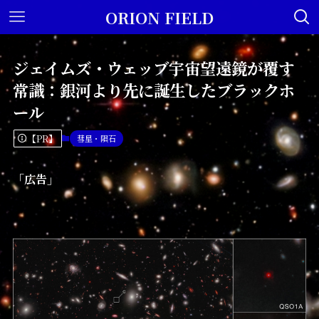
ORION FIELD
ジェイムズ・ウェッブ宇宙望遠鏡が覆す
常識：銀河より先に誕生したブラックホ
ール
【PR】
彗星・隕石
「広告」