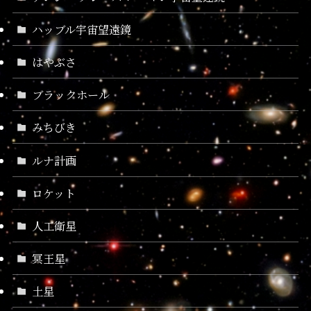
ハッブル宇宙望遠鏡
はやぶさ
ブラックホール
みちびき
ルナ計画
ロケット
人工衛星
冥王星
土星