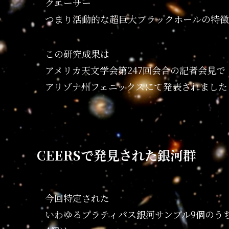
クエーサー
つまり活動的な超巨大ブラックホールの特徴
この研究成果は
アメリカ天文学会第247回会合の記者会見で
アリゾナ州フェニックスにて発表されました
CEERSで発見された銀河群
今回特定された
いわゆるプラティパス銀河サンプル9個のう