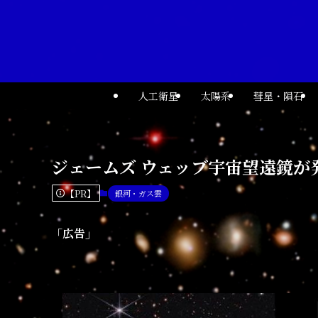
人工衛星
太陽系
彗星・隕石
ジェームズ ウェッブ宇宙望遠鏡が
【PR】
銀河・ガス雲
「広告」