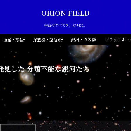
ORION FIELD
宇宙のすべてを、鮮明に。
恒星・惑星
探査機・望遠鏡
銀河・ガス雲
ブラックホー
発見した 分類不能な銀河たち