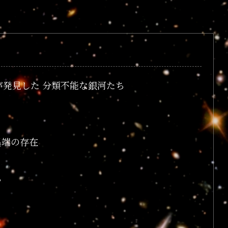
が発見した 分類不能な銀河たち
か
異端の存在
か