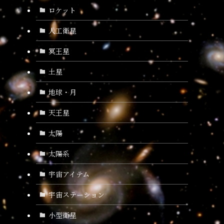
ロケット
人工衛星
冥王星
土星
地球・月
天王星
太陽
太陽系
宇宙アイテム
宇宙ステーション
小型衛星