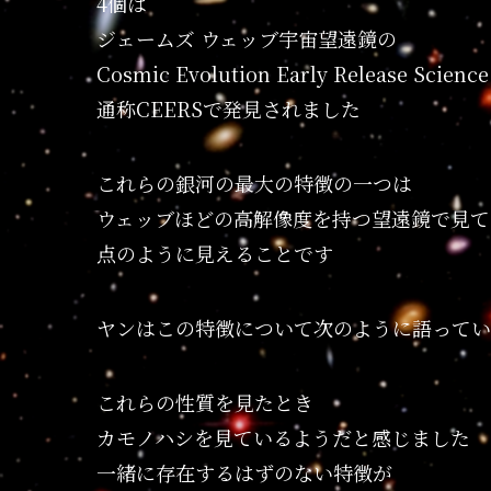
4個は
ジェームズ ウェッブ宇宙望遠鏡の
Cosmic Evolution Early Release Science
通称CEERSで発見されました
これらの銀河の最大の特徴の一つは
ウェッブほどの高解像度を持つ望遠鏡で見て
点のように見えることです
ヤンはこの特徴について次のように語ってい
これらの性質を見たとき
カモノハシを見ているようだと感じました
一緒に存在するはずのない特徴が