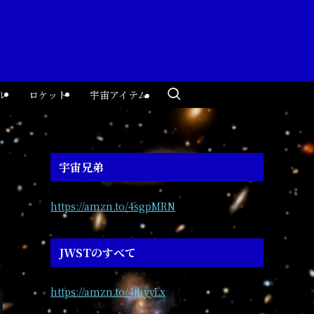
ル
ロケット
宇宙アイテム
宇宙兄弟
https://amzn.to/4sgpMRN
JWSTのすべて
https://amzn.to/4jhyyLx