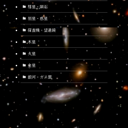
彗星・隕石
恒星・惑星
探査機・望遠鏡
木星
火星
金星
果
銀河・ガス雲