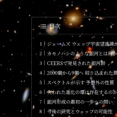
目次
ジェームズ ウェッブ宇宙望遠鏡
カモノハシのような銀河とは何
CEERSで発見された銀河群
2000個から9個へ 絞り込まれた
スペクトルが示す 予想外の性質
失われた進化の環は存在するの
銀河形成の最初の一歩への問い
今後の研究とウェッブの可能性