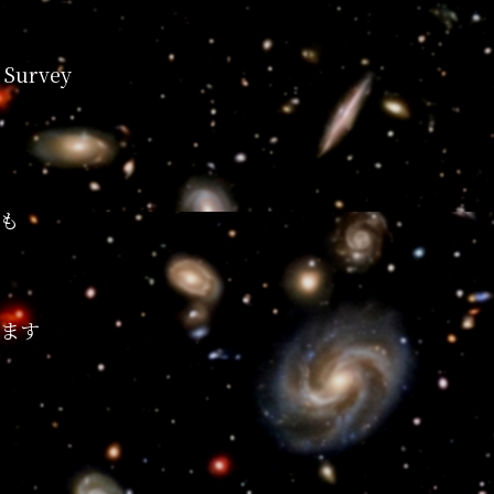
 Survey
も
ます