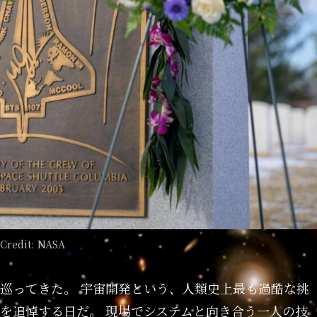
Credit: NASA
節が巡ってきた。 宇宙開発という、人類史上最も過酷な挑
を追悼する日だ。 現場でシステムと向き合う一人の技