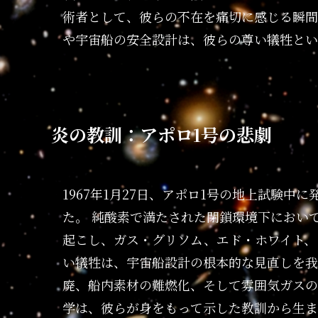
術者として、彼らの不在を痛切に感じる瞬間
や宇宙船の安全設計は、彼らの尊い犠牲とい
炎の教訓：アポロ1号の悲劇
1967年1月27日、アポロ1号の地上試験
た。 純酸素で満たされた閉鎖環境下におい
起こし、ガス・グリソム、エド・ホワイト、
い犠牲は、宇宙船設計の根本的な見直しを我
廃、船内素材の難燃化、そして雰囲気ガスの
学は、彼らが身をもって示した教訓から生ま