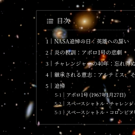
目次
NASA追悼の日：英雄への誓い
炎の教訓：アポロ1号の悲劇
チャレンジャーの40年：忘れ得
継承される意志：アルテミス、
追悼
アポロ1号 (1967年1月27日)
スペースシャトル・チャレンジャー号
スペースシャトル・コロンビア号 (