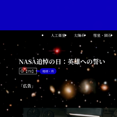
人工衛星
太陽系
彗星・隕石
NASA追悼の日：英雄への誓い
【PR】
地球・月
「広告」