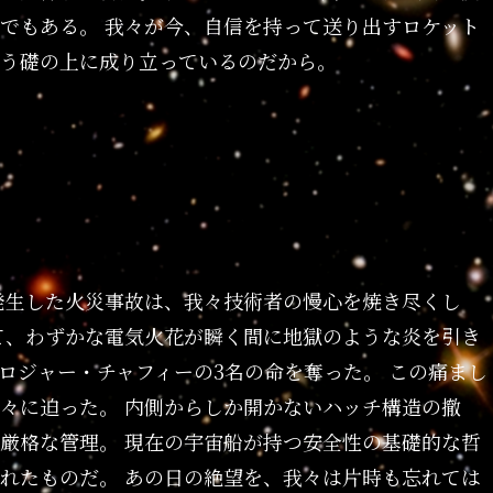
でもある。 我々が今、自信を持って送り出すロケット
う礎の上に成り立っているのだから。
中に発生した火災事故は、我々技術者の慢心を焼き尽くし
て、わずかな電気火花が瞬く間に地獄のような炎を引き
ロジャー・チャフィーの3名の命を奪った。 この痛まし
々に迫った。 内側からしか開かないハッチ構造の撤
厳格な管理。 現在の宇宙船が持つ安全性の基礎的な哲
れたものだ。 あの日の絶望を、我々は片時も忘れては