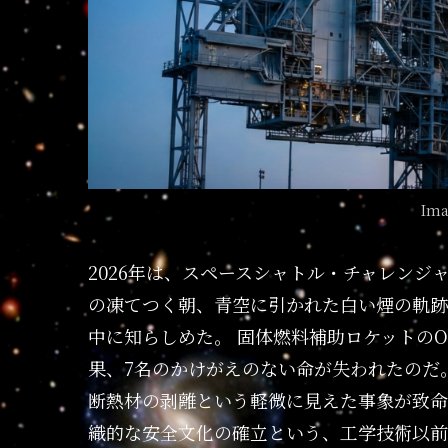
Ima
2026年は、スペースシャトル・チャレンジ
の凍てつく朝、青空に引かれた白い煙の軌跡
中に知らしめた。 固体燃料補助ロケットの
果、7名のかけがえのない命が失われたのだ。
断熱材の剥離という軽微に見えた事象が致命
織的な安全文化の確立という、工学技術以前