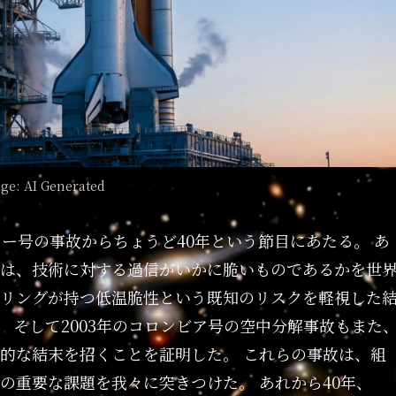
ge: AI Generated
ャー号の事故からちょうど40年という節目にあたる。 あ
は、技術に対する過信がいかに脆いものであるかを世
Oリングが持つ低温脆性という既知のリスクを軽視した
 そして2003年のコロンビア号の空中分解事故もまた
的な結末を招くことを証明した。 これらの事故は、組
の重要な課題を我々に突きつけた。 あれから40年、