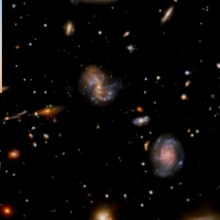
界
結
、