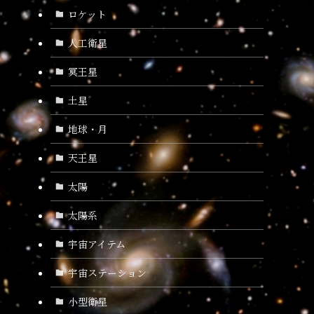
ロケット
人工衛星
冥王星
土星
地球・月
天王星
太陽
太陽系
宇宙アイテム
宇宙ステーション
小型衛星