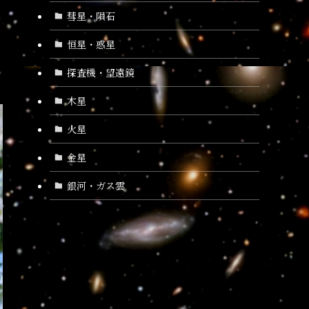
彗星・隕石
恒星・惑星
探査機・望遠鏡
木星
火星
金星
銀河・ガス雲