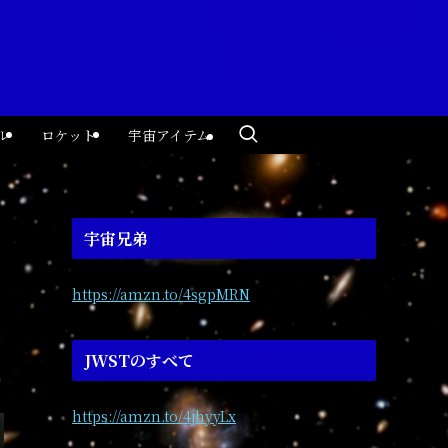
ル
ロケット
宇宙アイテム
宇宙兄弟
https://amzn.to/4sgpMRN
JWSTのすべて
https://amzn.to/4jhyyLx