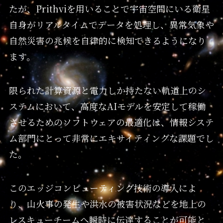
たが、Prithviを用いることで宇宙空間にいる衛星
自身がリアルタイムでデータを処理し、異常気象や
自然災害の兆候を自律的に検知できるようになり
ます。
限られた計算資源と電力しか持たない軌道上のシ
ステムにおいて、高度なAIモデルを安定して稼働
させるためのソフトウェアの最適化は、情報システ
ム部門にとって非常にエキサイティングな課題でし
た。
このエッジコンピューティング技術の導入によ
り、山火事の発生や洪水の被害状況などを地上の
レスキューチームへ瞬時に伝達することが可能と