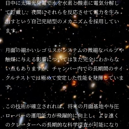
日中に太陽光発電で水を水素と酸素に電気分解し
て貯蔵し、夜間にそれらを反応させて電力を生み
出すという自己完結型のメカニズムを採用してい
ます。
月面の細かいレゴリスがシステムの微細なバルブや
触媒に与える影響についてはまだ完全にわからな
い点もありますが、チャンバー内での長期間のサイ
クルテストでは極めて安定した性能を発揮していま
す。
この技術が確立されれば、将来の月面基地や与圧
ローバーの運用能力が飛躍的に向上し、より遠く
のクレーターへの長期的な科学探査が可能になり