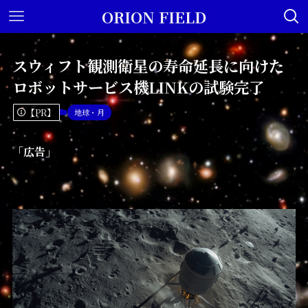
ORION FIELD
スウィフト観測衛星の寿命延長に向けた
ロボットサービス機LINKの試験完了
【PR】
地球・月
「広告」