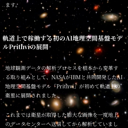
ます。
軌道上で稼働する初のAI地理空間基盤モデ
ルPrithviの展開
地球観測データの解析プロセスを根本から変革す
る取り組みとして、NASAがIBMと共同開発したAI
地理空間基盤モデル「Prithvi」が初めて軌道上の
衛星に展開されました。
これまでは衛星が取得した膨大な画像を一度地上
のデータセンターへ送信してから解析していまし