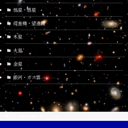
恒星・惑星
探査機・望遠鏡
木星
火星
金星
銀河・ガス雲
ホーム
太陽系
地球・月