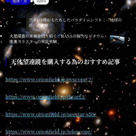
地球・月
news
アポロ8号がもたらしたパラダイムシフト：「地球の
出」の衝撃
火星探査の未来を切り拓く：NASAの強力なリチウム
推進スラスターの実証実験
天体望遠鏡を購入する為のおすすめ記事
https://www.orionfield.jp/evscope-2/
https://www.orionfield.jp/dwarf3/
https://www.orionfield.jp/seestar-s50/
https://www.orionfield.jp/telescope/