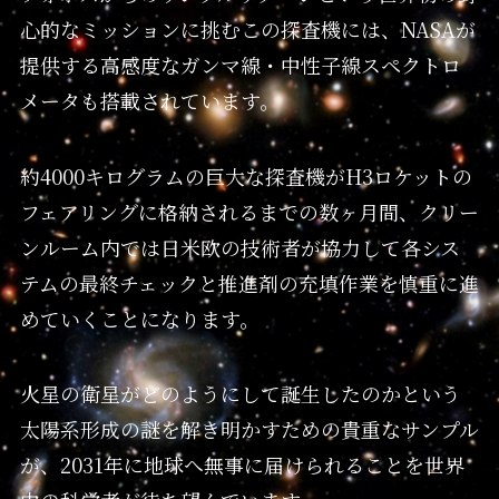
心的なミッションに挑むこの探査機には、NASAが
提供する高感度なガンマ線・中性子線スペクトロ
メータも搭載されています。
約4000キログラムの巨大な探査機がH3ロケットの
フェアリングに格納されるまでの数ヶ月間、クリー
ンルーム内では日米欧の技術者が協力して各シス
テムの最終チェックと推進剤の充填作業を慎重に進
めていくことになります。
火星の衛星がどのようにして誕生したのかという
太陽系形成の謎を解き明かすための貴重なサンプル
が、2031年に地球へ無事に届けられることを世界