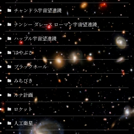
チャンドラ宇宙望遠鏡
ナンシー グレース ローマン宇宙望遠鏡
ハッブル宇宙望遠鏡
はやぶさ
ブラックホール
みちびき
ルナ計画
ロケット
人工衛星