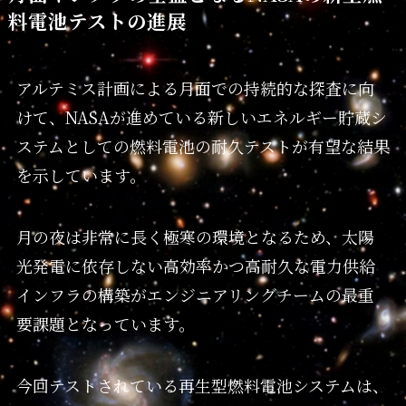
料電池テストの進展
アルテミス計画による月面での持続的な探査に向
けて、NASAが進めている新しいエネルギー貯蔵シ
ステムとしての燃料電池の耐久テストが有望な結果
を示しています。
月の夜は非常に長く極寒の環境となるため、太陽
光発電に依存しない高効率かつ高耐久な電力供給
インフラの構築がエンジニアリングチームの最重
要課題となっています。
今回テストされている再生型燃料電池システムは、