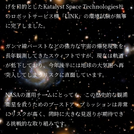
げを目的としたKatalyst Space Technologies社
のロボットサービス機「LINK」の環境試験が無事
に完了しました。
ガンマ線バーストなどの強力な宇宙の爆発現象を
長年観測してきたスウィフトですが、現在は軌道
が低下しており、今年後半には地球の大気圏へ再
突入してしまうリスクに直面しています。
NASAの運用チームにとっても、この歴史的な観測
衛星を救うためのブーストアップミッションは非常
にリスクが高く、同時に大きな見返りが期待でき
る挑戦的な取り組みです。