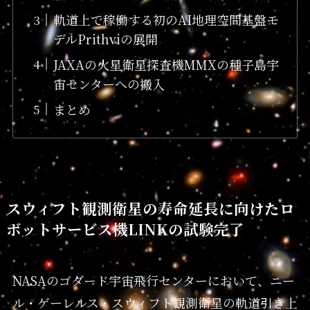
軌道上で稼働する初のAI地理空間基盤モ
デルPrithviの展開
JAXAの火星衛星探査機MMXの種子島宇
宙センターへの搬入
まとめ
スウィフト観測衛星の寿命延長に向けたロ
ボットサービス機LINKの試験完了
NASAのゴダード宇宙飛行センターにおいて、ニー
ル・ゲーレルス・スウィフト観測衛星の軌道引き上