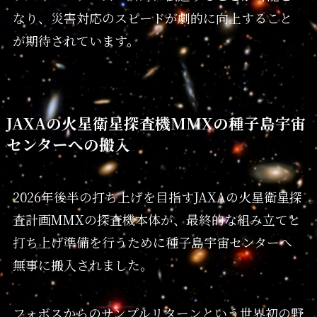
なり、災害対応のスピードが劇的に向上すること
が期待されています。
JAXAの火星衛星探査機MMXの種子島宇宙
センターへの搬入
2026年後半の打ち上げを目指すJAXAの火星衛星探
査計画MMXの探査機本体が、最終的な組み立てと
打ち上げ準備を行うために種子島宇宙センターへ
無事に搬入されました。
フォボスからのサンプルリターンという世界初の野