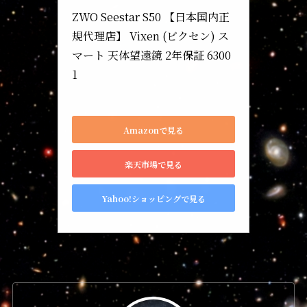
ZWO Seestar S50 【日本国内正
規代理店】 Vixen (ビクセン) ス
マート 天体望遠鏡 2年保証 6300
1
S50
Amazonで見る
楽天市場で見る
Yahoo!ショッピングで見る