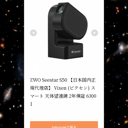
ビクセン(Vixen)
ZWO Seestar S50 【日本国内正
規代理店】 Vixen (ビクセン) ス
マート 天体望遠鏡 2年保証 6300
1
S50
Amazonで見る