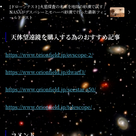
[ドローンテスト]火星探査の未来を地球の砂漠で試す /
NASAがデスバレーとモハーベ砂漠で行った最新フィ
ールドテスト
天体望遠鏡を購入する為のおすすめ記事
https://www.orionfield.jp/evscope-2/
https://www.orionfield.jp/dwarf3/
https://www.orionfield.jp/seestar-s50/
https://www.orionfield.jp/telescope/
コメント