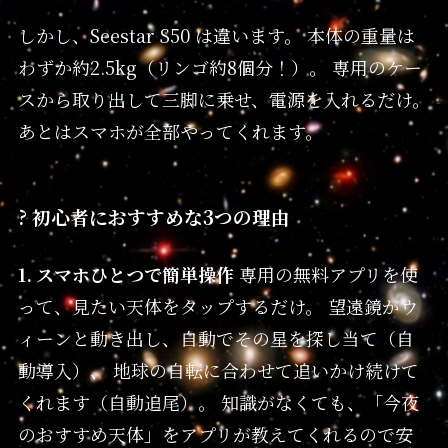
しかし、Seestar S50 は違います。 本体の重量は
わずか約2.5kg（リンゴ約8個分！）。 専用のケー
スから取り出して三脚に乗せ、電源を入れるだけ。
あとはスマホが全部やってくれます。
? 初心者におすすめな3つの理由
1. スマホひとつで簡単操作
専用の無料アプリを使
って、見たい天体をタップするだけ。 望遠鏡がウ
ィーンと動き出し、自動でその星を探し当て（自
動導入）、 地球の自転に合わせて追いかけ続けて
くれます（自動追尾）。 知識がなくても、「今夜
のおすすめ天体」をアプリが教えてくれるので安