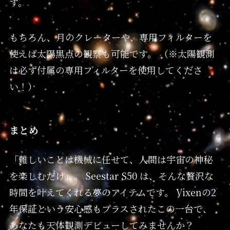
す。
もちろん、月のクレーターや、専用フィルターを
使えば太陽黒点の観察も可能です。 （※太陽観測
は必ず付属の専用フィルターを使用してくださ
い！）
まとめ
「難しいことは機械に任せて、人間は宇宙の神秘
を楽しむだけ」。 Seestar S50 は、そんな贅沢な
時間を叶えてくれる夢のアイテムです。 Vixenの2
年保証という安心感もプラスされたこの一台で、
あなたも天体観測デビューしてみませんか？