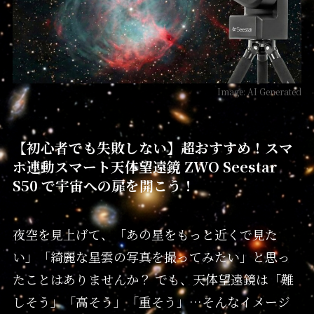
Image: AI Generated
【初心者でも失敗しない】超おすすめ！スマ
ホ連動スマート天体望遠鏡 ZWO Seestar
S50 で宇宙への扉を開こう！
夜空を見上げて、「あの星をもっと近くで見た
い」「綺麗な星雲の写真を撮ってみたい」と思っ
たことはありませんか？ でも、天体望遠鏡は「難
しそう」「高そう」「重そう」…そんなイメージ