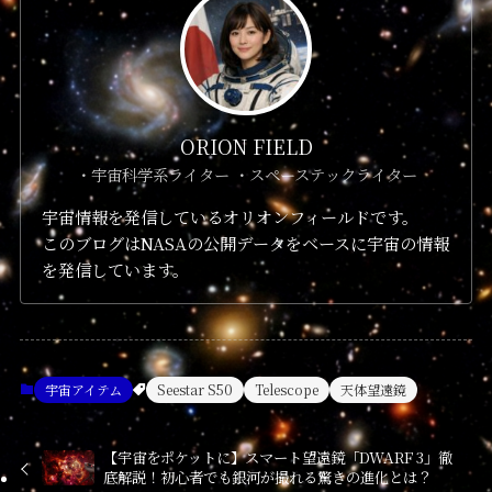
ORION FIELD
・宇宙科学系ライター ・スペーステックライター
宇宙情報を発信しているオリオンフィールドです。
このブログはNASAの公開データをベースに宇宙の情報
を発信しています。
宇宙アイテム
Seestar S50
Telescope
天体望遠鏡
【宇宙をポケットに】スマート望遠鏡「DWARF 3」徹
底解説！初心者でも銀河が撮れる驚きの進化とは？