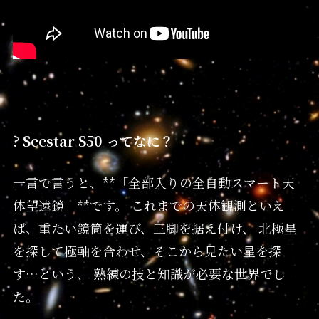
? Seestar S50 ってなに？
一言で言うと、**「全部入りの全自動スマート天
体望遠鏡」**です。 これまでの天体観測といえ
ば、重たい鏡筒を運び、三脚を据え付け、 北極星
を探して極軸を合わせ、そこから見たい星を探
す…という、 熟練の技と知識が必要な世界でし
た。