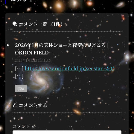
コメント一覧
（1件）
2026年1月の天体ショーと夜空の見どころ |
ORION FIELD
2026年1月12日 11:11 AM
[…]
https://www.orionfield.jp/seestar-s50/
[…]
返信
コメントする
コメント
※