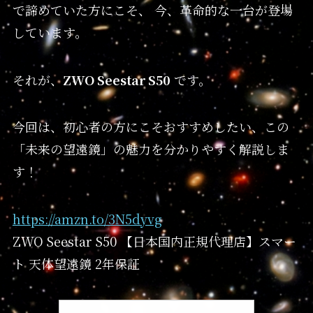
で諦めていた方にこそ、 今、革命的な一台が登場
しています。
それが、
ZWO Seestar S50
です。
今回は、初心者の方にこそおすすめしたい、この
「未来の望遠鏡」の魅力を分かりやすく解説しま
す！
https://amzn.to/3N5dyvg
ZWO Seestar S50 【日本国内正規代理店】スマー
ト 天体望遠鏡 2年保証