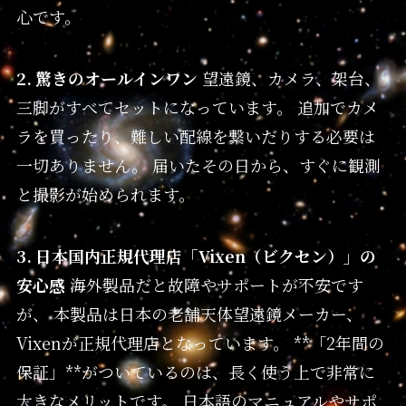
心です。
2. 驚きのオールインワン
望遠鏡、カメラ、架台、
三脚がすべてセットになっています。 追加でカメ
ラを買ったり、難しい配線を繋いだりする必要は
一切ありません。 届いたその日から、すぐに観測
と撮影が始められます。
3. 日本国内正規代理店「Vixen（ビクセン）」の
安心感
海外製品だと故障やサポートが不安です
が、 本製品は日本の老舗天体望遠鏡メーカー、
Vixenが正規代理店となっています。 **「2年間の
保証」**がついているのは、長く使う上で非常に
大きなメリットです。 日本語のマニュアルやサポ