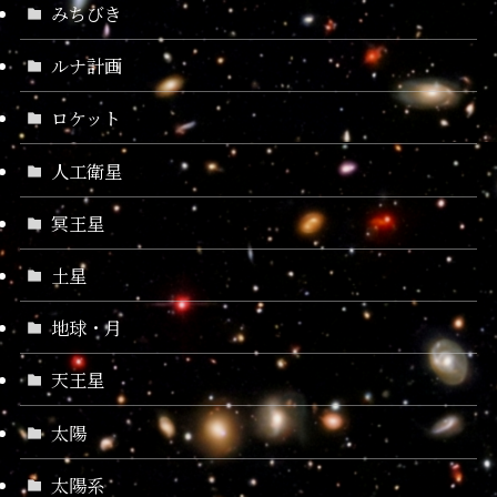
みちびき
ルナ計画
ロケット
人工衛星
冥王星
土星
地球・月
天王星
太陽
太陽系