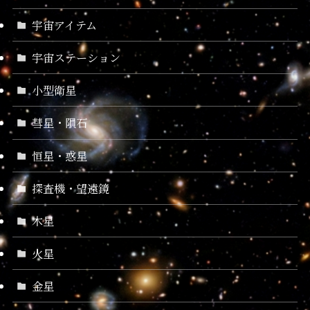
宇宙アイテム
宇宙ステーション
小型衛星
彗星・隕石
恒星・惑星
探査機・望遠鏡
木星
火星
金星