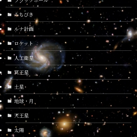
みちびき
ルナ計画
ロケット
人工衛星
冥王星
土星
地球・月
天王星
太陽