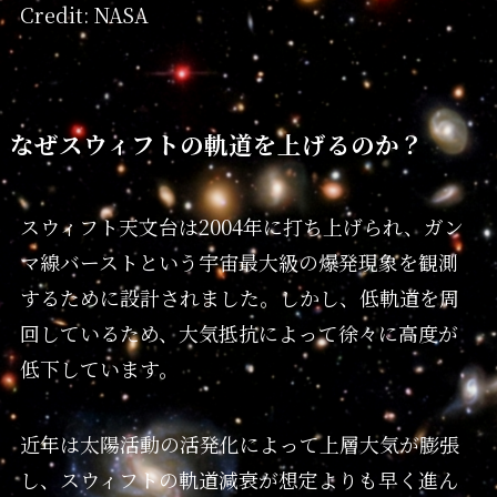
Credit: NASA
なぜスウィフトの軌道を上げるのか？
スウィフト天文台は2004年に打ち上げられ、ガン
マ線バーストという宇宙最大級の爆発現象を観測
するために設計されました。しかし、低軌道を周
回しているため、大気抵抗によって徐々に高度が
低下しています。
近年は太陽活動の活発化によって上層大気が膨張
し、スウィフトの軌道減衰が想定よりも早く進ん