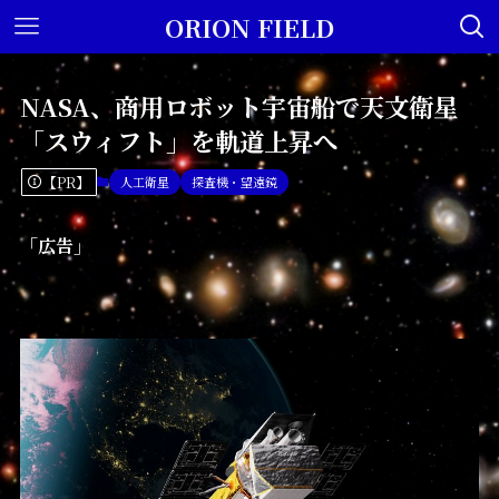
ORION FIELD
NASA、商用ロボット宇宙船で天文衛星
「スウィフト」を軌道上昇へ
【PR】
人工衛星
探査機・望遠鏡
「広告」