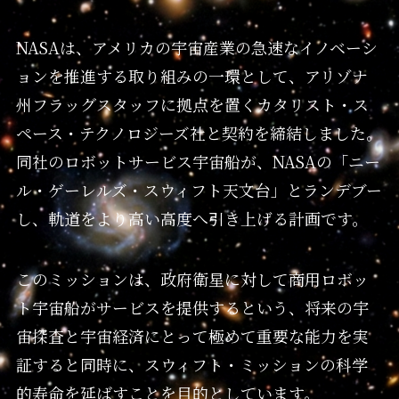
NASAは、アメリカの宇宙産業の急速なイノベーシ
ョンを推進する取り組みの一環として、アリゾナ
州フラッグスタッフに拠点を置くカタリスト・ス
ペース・テクノロジーズ社と契約を締結しました。
同社のロボットサービス宇宙船が、NASAの「ニー
ル・ゲーレルズ・スウィフト天文台」とランデブー
し、軌道をより高い高度へ引き上げる計画です。
このミッションは、政府衛星に対して商用ロボッ
ト宇宙船がサービスを提供するという、将来の宇
宙探査と宇宙経済にとって極めて重要な能力を実
証すると同時に、スウィフト・ミッションの科学
的寿命を延ばすことを目的としています。