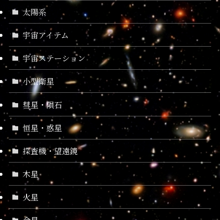
太陽系
宇宙アイテム
宇宙ステーション
小型衛星
彗星・隕石
恒星・惑星
探査機・望遠鏡
木星
火星