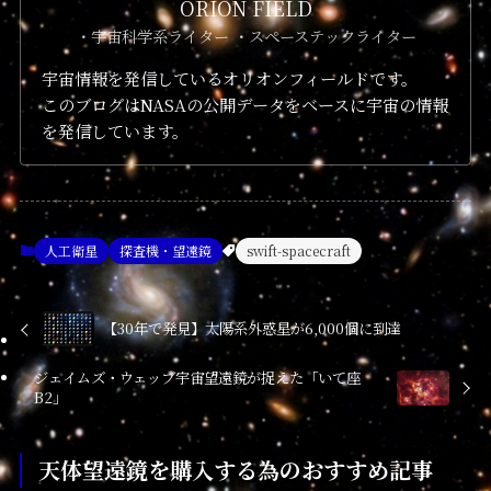
ORION FIELD
・宇宙科学系ライター ・スペーステックライター
宇宙情報を発信しているオリオンフィールドです。
このブログはNASAの公開データをベースに宇宙の情報
を発信しています。
人工衛星
探査機・望遠鏡
swift-spacecraft
【30年で発見】太陽系外惑星が6,000個に到達
ジェイムズ・ウェッブ宇宙望遠鏡が捉えた「いて座
B2」
天体望遠鏡を購入する為のおすすめ記事