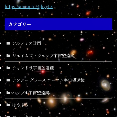
https://amzn.to/4jhyyLx
カテゴリー
アルテミス計画
ジェイムズ・ウェッブ宇宙望遠鏡
チャンドラ宇宙望遠鏡
ナンシー グレース ローマン宇宙望遠鏡
ハッブル宇宙望遠鏡
はやぶさ
ブラックホール