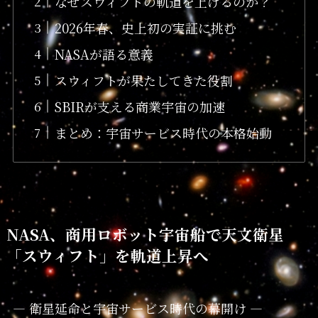
なぜスウィフトの軌道を上げるのか？
2026年春、史上初の実証に挑む
NASAが語る意義
スウィフトが果たしてきた役割
SBIRが支える商業宇宙の加速
まとめ：宇宙サービス時代の本格始動
NASA、商用ロボット宇宙船で天文衛星
「スウィフト」を軌道上昇へ
― 衛星延命と宇宙サービス時代の幕開け ―