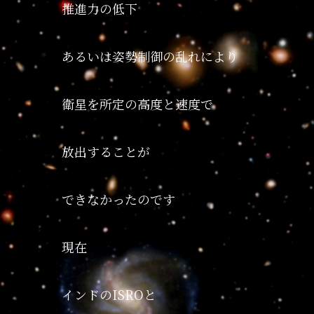
推進力の低下
あるいは姿勢制御の乱れにより
衛星を所定の高度と速度で
放出することが
できなかったのです
現在
インドのISROと