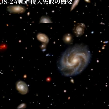
EOS-2A軌道投入失敗の概要
ら