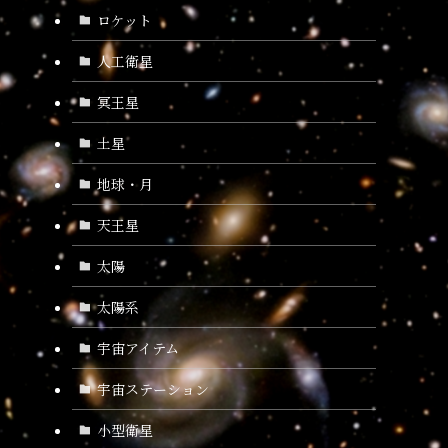
ロケット
人工衛星
冥王星
土星
地球・月
天王星
太陽
太陽系
宇宙アイテム
宇宙ステーション
小型衛星