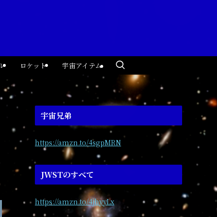
ル
ロケット
宇宙アイテム
宇宙兄弟
https://amzn.to/4sgpMRN
JWSTのすべて
https://amzn.to/4jhyyLx