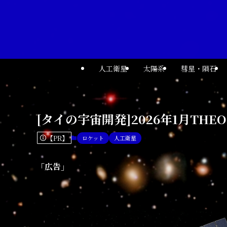
人工衛星
太陽系
彗星・隕石
[タイの宇宙開発]2026年1月THE
【PR】
ロケット
人工衛星
「広告」