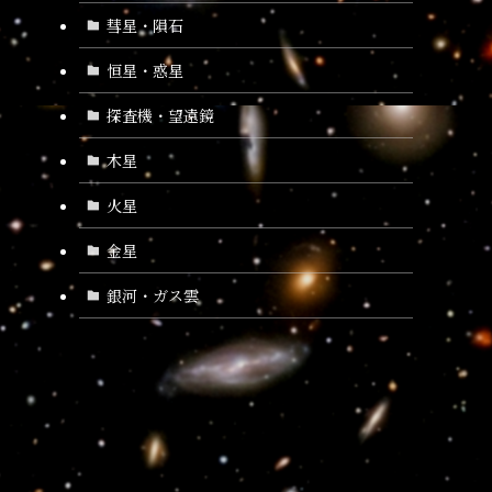
彗星・隕石
恒星・惑星
探査機・望遠鏡
木星
火星
金星
銀河・ガス雲