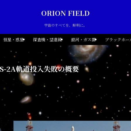
ORION FIELD
宇宙のすべてを、鮮明に。
恒星・惑星
探査機・望遠鏡
銀河・ガス雲
ブラックホー
OS-2A軌道投入失敗の概要