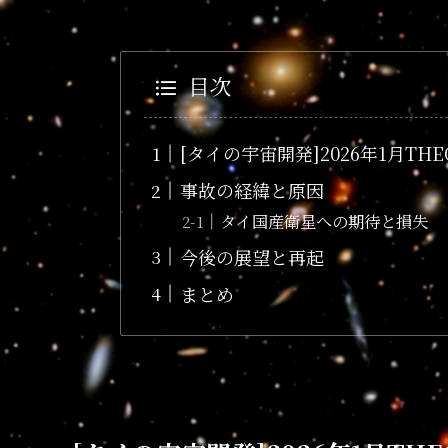
目次
[タイの宇宙開発]2026年1月TH
事故の経緯と原因
タイ国産衛星への期待と損失
今後の展望と再起
まとめ