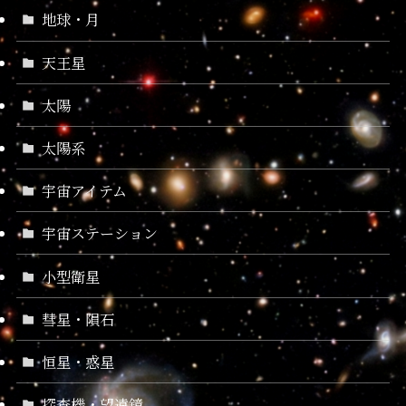
地球・月
天王星
太陽
太陽系
宇宙アイテム
宇宙ステーション
小型衛星
彗星・隕石
恒星・惑星
探査機・望遠鏡