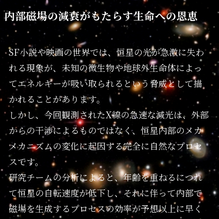
内部磁場の減衰がもたらす生命への恩恵
SF小説や映画の世界では、恒星の光が急激に失わ
れる現象が、未知の微生物や地球外生命体によっ
てエネルギーが吸い取られるという脅威として描
かれることがあります。
しかし、今回観測されたX線の急速な減光は、外部
からの干渉によるものではなく、恒星内部のメカ
メカニズムの変化に起因する完全に自然なプロセ
スです。
研究チームの分析によると、年齢を重ねるにつれ
て恒星の自転速度が低下し、それに伴って内部で
磁場を生成するプロセスの効率が予想以上に早く