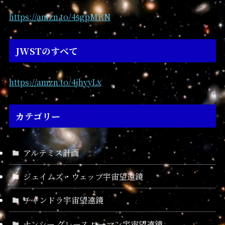
https://amzn.to/4sgpMRN
JWSTのすべて
https://amzn.to/4jhyyLx
カテゴリー
アルテミス計画
ジェイムズ・ウェッブ宇宙望遠鏡
チャンドラ宇宙望遠鏡
ナンシー グレース ローマン宇宙望遠鏡