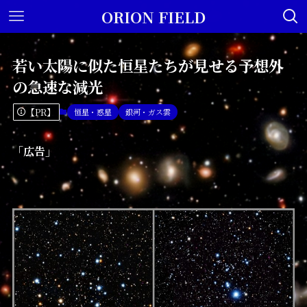
ORION FIELD
若い太陽に似た恒星たちが見せる予想外
の急速な減光
【PR】
恒星・惑星
銀河・ガス雲
「広告」