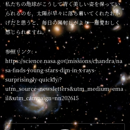
私たちの地球がこうして青く美しい姿を保ってい
られるのも、太陽が早々に落ち着いてくれたおか
げだと思うと、毎日の陽射しがより一層愛おしく
感じられますね。
参照リンク:
https://science.nasa.gov/missions/chandra/na
sa-finds-young-stars-dim-in-x-rays-
surprisingly-quickly/?
utm_source=newsletters&utm_medium=ema
il&utm_campaign=nn202615