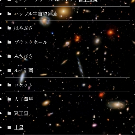
ハッブル宇宙望遠鏡
はやぶさ
ブラックホール
みちびき
ルナ計画
ロケット
人工衛星
冥王星
土星