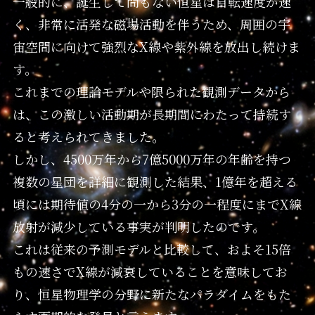
一般的に、誕生して間もない恒星は自転速度が速
く、非常に活発な磁場活動を伴うため、周囲の宇
宙空間に向けて強烈なX線や紫外線を放出し続けま
す。
これまでの理論モデルや限られた観測データから
は、この激しい活動期が長期間にわたって持続す
ると考えられてきました。
しかし、4500万年から7億5000万年の年齢を持つ
複数の星団を詳細に観測した結果、1億年を超える
頃には期待値の4分の一から3分の一程度にまでX線
放射が減少している事実が判明したのです。
これは従来の予測モデルと比較して、およそ15倍
もの速さでX線が減衰していることを意味してお
り、恒星物理学の分野に新たなパラダイムをもた