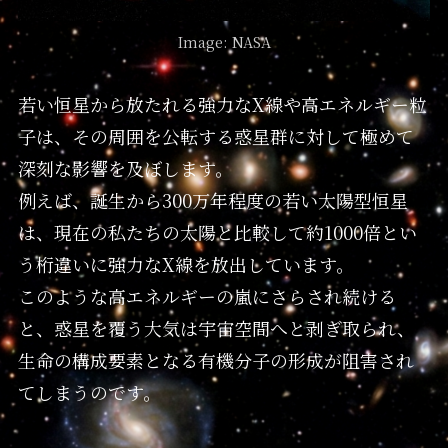
Image: NASA
若い恒星から放たれる強力なX線や高エネルギー粒
子は、その周囲を公転する惑星群に対して極めて
深刻な影響を及ぼします。
例えば、誕生から300万年程度の若い太陽型恒星
は、現在の私たちの太陽と比較して約1000倍とい
う桁違いに強力なX線を放出しています。
このような高エネルギーの嵐にさらされ続ける
と、惑星を覆う大気は宇宙空間へと剥ぎ取られ、
生命の構成要素となる有機分子の形成が阻害され
てしまうのです。