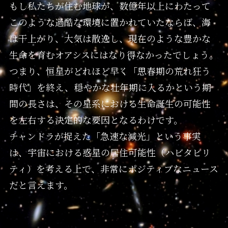
もし私たちが住む地球が、数億年以上にわたって
このような過酷な環境に置かれていたならば、海
は干上がり、大気は散逸し、現在のような豊かな
生命を育むオアシスにはなり得なかったでしょう。
つまり、恒星がどれほど早く「思春期の荒れ狂う
時代」を終え、穏やかな壮年期に入るかという期
間の長さは、その星系における生命誕生の可能性
を左右する決定的な要因となるわけです。
チャンドラが捉えた「急速な減光」という事実
は、宇宙における惑星の居住可能性（ハビタビリ
ティ）を考える上で、非常にポジティブなニュース
だと言えます。