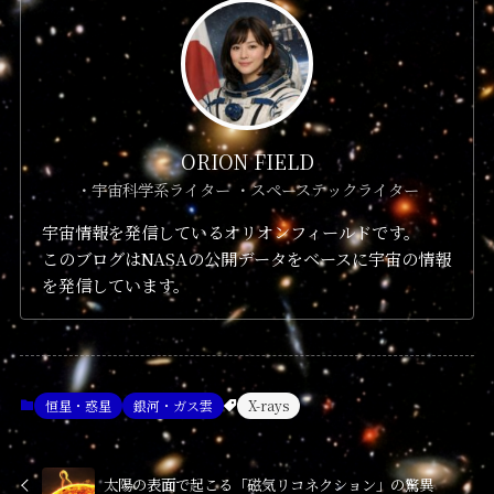
ORION FIELD
・宇宙科学系ライター ・スペーステックライター
宇宙情報を発信しているオリオンフィールドです。
このブログはNASAの公開データをベースに宇宙の情報
を発信しています。
恒星・惑星
銀河・ガス雲
X-rays
太陽の表面で起こる「磁気リコネクション」の驚異