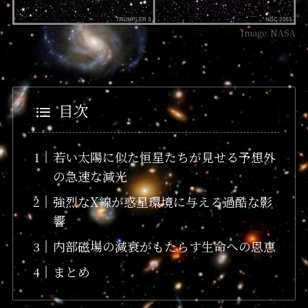
Image: NASA
目次
若い太陽に似た恒星たちが見せる予想外
の急速な減光
強烈なX線が惑星環境に与える過酷な影
響
内部磁場の減衰がもたらす生命への恩恵
まとめ