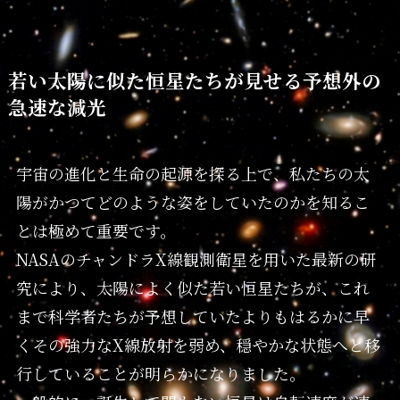
若い太陽に似た恒星たちが見せる予想外の
急速な減光
宇宙の進化と生命の起源を探る上で、私たちの太
陽がかつてどのような姿をしていたのかを知るこ
とは極めて重要です。
NASAのチャンドラX線観測衛星を用いた最新の研
究により、太陽によく似た若い恒星たちが、これ
まで科学者たちが予想していたよりもはるかに早
くその強力なX線放射を弱め、穏やかな状態へと移
行していることが明らかになりました。