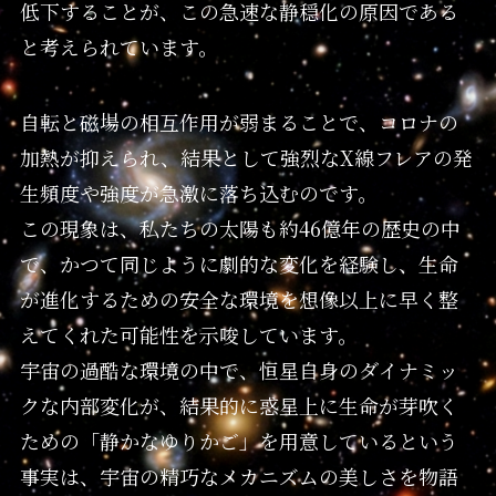
低下することが、この急速な静穏化の原因である
と考えられています。
自転と磁場の相互作用が弱まることで、コロナの
加熱が抑えられ、結果として強烈なX線フレアの発
生頻度や強度が急激に落ち込むのです。
この現象は、私たちの太陽も約46億年の歴史の中
で、かつて同じように劇的な変化を経験し、生命
が進化するための安全な環境を想像以上に早く整
えてくれた可能性を示唆しています。
宇宙の過酷な環境の中で、恒星自身のダイナミッ
クな内部変化が、結果的に惑星上に生命が芽吹く
ための「静かなゆりかご」を用意しているという
事実は、宇宙の精巧なメカニズムの美しさを物語