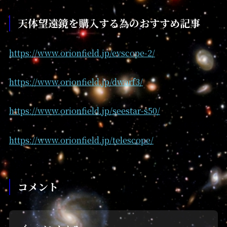
天体望遠鏡を購入する為のおすすめ記事
https://www.orionfield.jp/evscope-2/
https://www.orionfield.jp/dwarf3/
https://www.orionfield.jp/seestar-s50/
https://www.orionfield.jp/telescope/
コメント