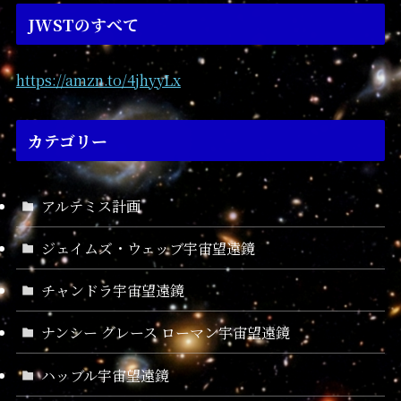
JWSTのすべて
https://amzn.to/4jhyyLx
カテゴリー
アルテミス計画
ジェイムズ・ウェッブ宇宙望遠鏡
チャンドラ宇宙望遠鏡
ナンシー グレース ローマン宇宙望遠鏡
ハッブル宇宙望遠鏡