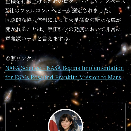
査機を打ち上げるためのロケットとして、スペース
X社のファルコン・ヘビーが選定されました。
国際的な協力体制によって火星探査の新たな扉が
開かれることは、宇宙科学の発展において非常に
意義深い一歩と言えますね。
参照リンク:
NASA Science – NASA Begins Implementation
for ESA’s Rosalind Franklin Mission to Mars