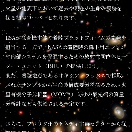
火星の地表下において過去や現在の生命の痕跡を
探る初のローバーとなります。
ESAが探査機本体や着陸プラットフォームの開発を
担当する一方で、NASAは着陸時の降下用エンジン
や内部システムを保温するための放射性同位体ヒー
ター・ユニット（RHU）を提供します。
また、着陸地点であるオキシア・プラヌムで採取
されたサンプルから生命の構成要素を探るため、火
星有機分子分析器（MOMA）向けの最先端の質量
分析計なども供給される予定です。
さらに、フロリダ州のケネディ宇宙センターから探