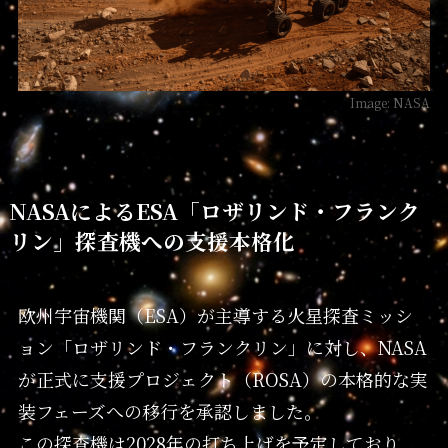
Image: NASA
NASAによるESA「ロザリンド・フランク
リン」探査機への支援本格化
欧州宇宙機関（ESA）が主導する火星探査ミッシ
ョン「ロザリンド・フランクリン」に対し、NASA
が正式に支援プロジェクト（ROSA）の本格的な実
装フェーズへの移行を承認しました。
この探査機は2028年の打ち上げを予定しており、