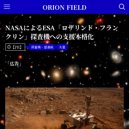
ORION FIELD
NASAによるESA「ロザリンド・フラン
クリン」探査機への支援本格化
【PR】
探査機・望遠鏡
火星
「広告」