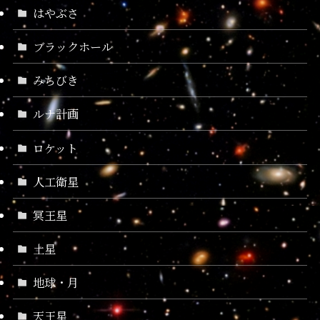
はやぶさ
ブラックホール
みちびき
ルナ計画
ロケット
人工衛星
冥王星
土星
地球・月
天王星