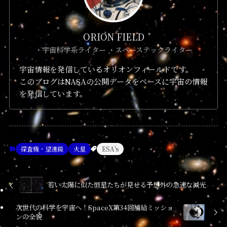
ORION FIELD
・宇宙科学系ライター ・スペーステックライター
宇宙情報を発信しているオリオンフィールドです。
このブログはNASAの公開データをベースに宇宙の情報
を発信しています。
探査機・望遠鏡
火星
ESA's
若い太陽に似た恒星たちが見せる予想外の急速な減光
次世代の科学を宇宙へ！SpaceX第34回補給ミッショ
ンの全貌