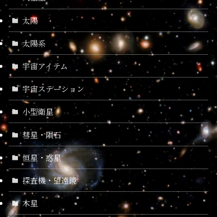
太陽
太陽系
宇宙アイテム
宇宙ステーション
小型衛星
彗星・隕石
恒星・惑星
探査機・望遠鏡
木星