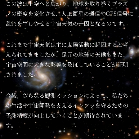
この波は上空へと広がり、地球を取り巻くプラズ
マの密度を変化させ、人工衛星の通信やGPS信号に
乱れを生じさせる宇宙天気の一因となるのです。
これまで宇宙天気は主に太陽活動に起因すると考
えられてきましたが、足元の地球の天候もまた、
宇宙空間に大きな影響を及ぼしていることが証明
されました。
今後、さらなる観測ミッションによって、私たち
の生活や宇宙開発を支えるインフラを守るための
予測精度が向上していくことが期待されていま
す。