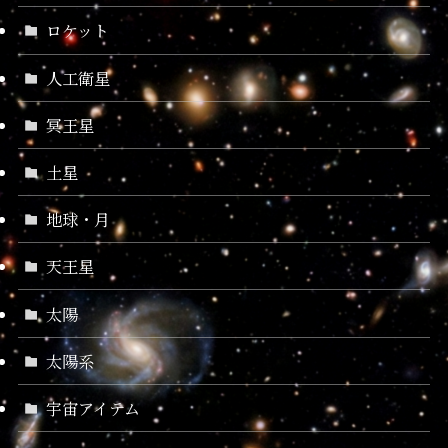
ロケット
人工衛星
冥王星
土星
地球・月
天王星
太陽
太陽系
宇宙アイテム