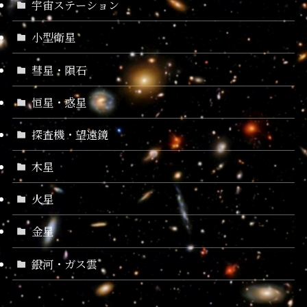
宇宙ステーション
小型衛星
彗星・隕石
恒星・惑星
探査機・望遠鏡
木星
火星
金星
銀河・ガス雲