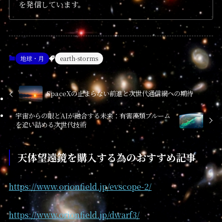
を発信しています。
地球・月
earth-storms
SpaceXの止まらない前進と次世代通信網への期待
宇宙からの眼とAIが融合する未来：有害藻類ブルーム
を追い詰める次世代技術
天体望遠鏡を購入する為のおすすめ記事
https://www.orionfield.jp/evscope-2/
https://www.orionfield.jp/dwarf3/