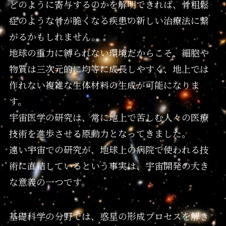
どのように寄与するのかを解明できれば、骨粗鬆
症のような骨が脆くなる疾患の新しい治療法に繋
がるかもしれません。
地球の重力に縛られない環境だからこそ、細胞や
物質は三次元的に均等に成長しやすく、地上では
作れない複雑な生体材料の生成が可能になりま
す。
宇宙医学の研究は、常に地上で苦しむ人々の医療
技術を進歩させる原動力となってきました。
遠い宇宙での研究が、地球上の病院で使われる技
術に直結しているという事実は、宇宙開発の大き
な意義の一つです。
基礎科学の分野では、惑星の形成プロセスを解き