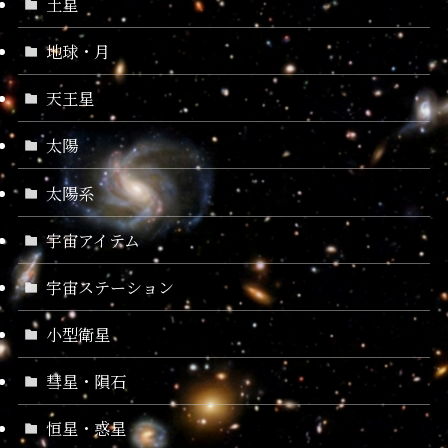
土星
地球・月
天王星
太陽
太陽系
宇宙アイテム
宇宙ステーション
小型衛星
彗星・隕石
恒星・惑星