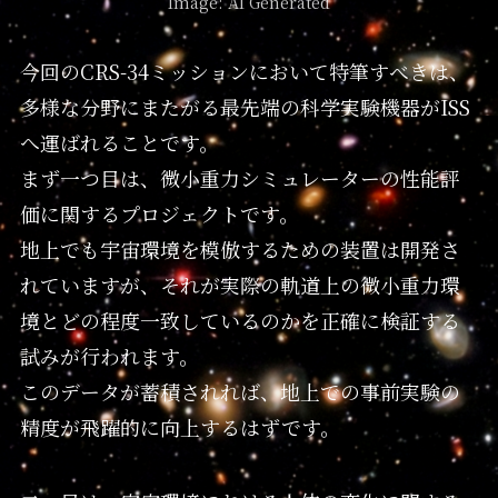
Image: AI Generated
今回のCRS-34ミッションにおいて特筆すべきは、
多様な分野にまたがる最先端の科学実験機器がISS
へ運ばれることです。
まず一つ目は、微小重力シミュレーターの性能評
価に関するプロジェクトです。
地上でも宇宙環境を模倣するための装置は開発さ
れていますが、それが実際の軌道上の微小重力環
境とどの程度一致しているのかを正確に検証する
試みが行われます。
このデータが蓄積されれば、地上での事前実験の
精度が飛躍的に向上するはずです。