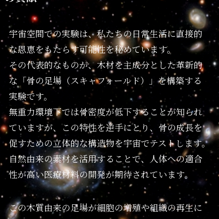
宇宙空間での実験は、私たちの日常生活に直接的
な恩恵をもたらす可能性を秘めています。
その代表的なものが、木材を主成分とした革新的
な「骨の足場（スキャフォールド）」を構築する
実験です。
無重力環境下では骨密度が低下することが知られ
ていますが、この特性を逆手にとり、骨の成長を
促すための立体的な構造物を宇宙でテストします。
自然由来の素材を活用することで、人体への適合
性が高い医療材料の開発が期待されています。
この木質由来の足場が細胞の増殖や組織の再生に