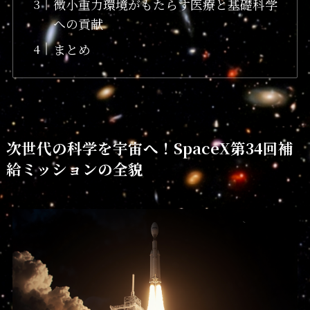
微小重力環境がもたらす医療と基礎科学
への貢献
まとめ
次世代の科学を宇宙へ！SpaceX第34回補
給ミッションの全貌