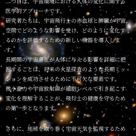
二つ目は、宇宙環境における人体の変化に関する
医学的アプローチです。
研究者たちは、宇宙飛行士の赤血球と脾臓が宇宙
空間でどのような影響を受け、どのように変化す
るのかを評価するための新しい機器を導入しま
す。
長期間の宇宙滞在が人体に与える影響を詳細に把
握することは、将来の火星探査のような長期ミッ
ションを成功させるために不可欠な要素です。
微小重力や宇宙放射線が細胞レベルで引き起こす
変化を理解することが、飛行士の健康を守るため
の第一歩となります。
さらに、地球を取り巻く宇宙天気を監視するため