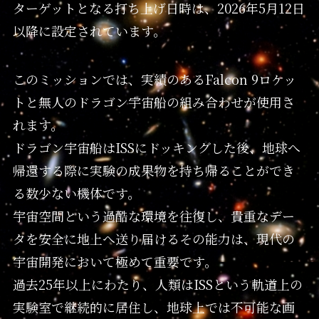
ターゲットとなる打ち上げ日時は、2026年5月12日
以降に設定されています。
このミッションでは、実績のあるFalcon 9ロケッ
トと無人のドラゴン宇宙船の組み合わせが使用さ
れます。
ドラゴン宇宙船はISSにドッキングした後、地球へ
帰還する際に実験の成果物を持ち帰ることができ
る数少ない機体です。
宇宙空間という過酷な環境を往復し、貴重なデー
タを安全に地上へ送り届けるその能力は、現代の
宇宙開発において極めて重要です。
過去25年以上にわたり、人類はISSという軌道上の
実験室で継続的に居住し、地球上では不可能な画