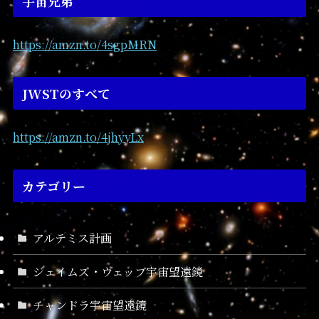
宇宙兄弟
https://amzn.to/4sgpMRN
JWSTのすべて
https://amzn.to/4jhyyLx
カテゴリー
アルテミス計画
ジェイムズ・ウェッブ宇宙望遠鏡
チャンドラ宇宙望遠鏡