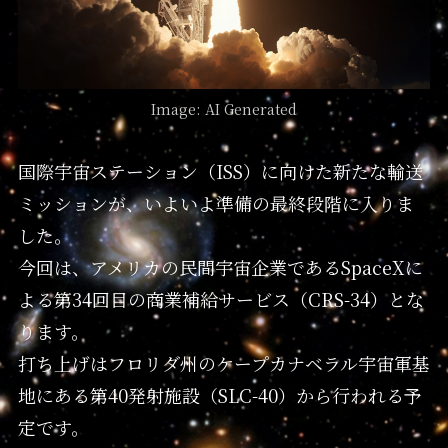
Image: AI Generated
国際宇宙ステーション（ISS）に向けた新たな輸送
ミッションが、いよいよ準備の最終段階に入りま
した。
今回は、アメリカの民間宇宙企業であるSpaceXに
よる第34回目の商業補給サービス（CRS-34）とな
ります。
打ち上げはフロリダ州のケープカナベラル宇宙軍基
地にある第40発射施設（SLC-40）から行われる予
定です。