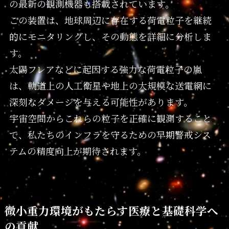
の最新の観測機器も搭載されています。
この装置は、地球周辺に存在する荷電粒子を継続
的にモニタリングし、その動態を詳細に分析しま
す。
太陽フレアなどに起因する強力な荷電粒子の嵐
は、軌道上の人工衛星や地上の大規模な送電網に
深刻なダメージを与える可能性があります。
宇宙空間からこれらの粒子を正確に観測すること
で、私たちのインフラを守るための早期警戒シス
テムの精度向上が期待されます。
微小重力環境がもたらす医療と基礎科学へ
の貢献