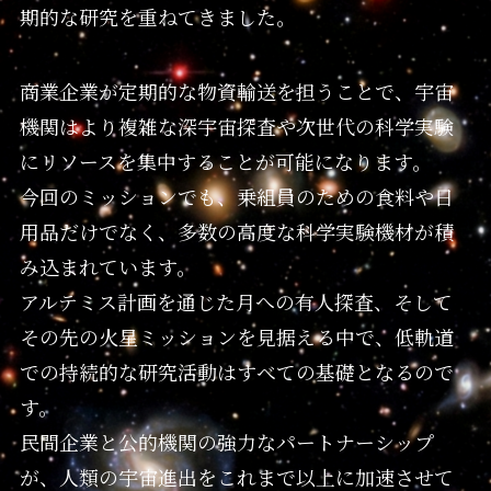
期的な研究を重ねてきました。
商業企業が定期的な物資輸送を担うことで、宇宙
機関はより複雑な深宇宙探査や次世代の科学実験
にリソースを集中することが可能になります。
今回のミッションでも、乗組員のための食料や日
用品だけでなく、多数の高度な科学実験機材が積
み込まれています。
アルテミス計画を通じた月への有人探査、そして
その先の火星ミッションを見据える中で、低軌道
での持続的な研究活動はすべての基礎となるので
す。
民間企業と公的機関の強力なパートナーシップ
が、人類の宇宙進出をこれまで以上に加速させて