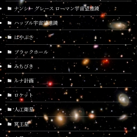
ナンシー グレース ローマン宇宙望遠鏡
ハッブル宇宙望遠鏡
はやぶさ
ブラックホール
みちびき
ルナ計画
ロケット
人工衛星
冥王星