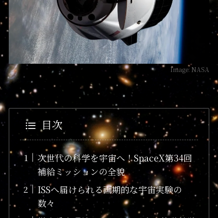
Image: NASA
目次
次世代の科学を宇宙へ！SpaceX第34回
補給ミッションの全貌
ISSへ届けられる画期的な宇宙実験の
数々