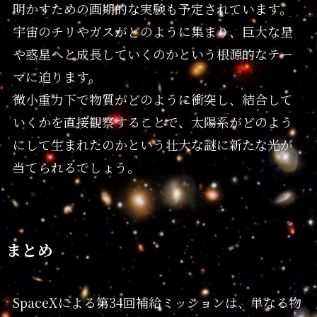
明かすための画期的な実験も予定されています。
宇宙のチリやガスがどのように集まり、巨大な星
や惑星へと成長していくのかという根源的なテー
マに迫ります。
微小重力下で物質がどのように衝突し、結合して
いくかを直接観察することで、太陽系がどのよう
にして生まれたのかという壮大な謎に新たな光が
当てられるでしょう。
まとめ
SpaceXによる第34回補給ミッションは、単なる物