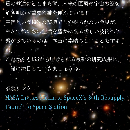
資の輸送にとどまらず、未来の医療や宇宙の謎を
解き明かす重要な鍵を運んでいます。
宇宙という特殊な環境でしか得られない発見が、
やがて私たちの生活を豊かにする新しい技術へと
繋がっていくのは、本当に素晴らしいことですよ
ね。
これからもISSから届けられる最新の研究成果に、
一緒に注目していきましょうね。
参照リンク:
NASA Invites Media to SpaceX’s 34th Resupply
Launch to Space Station