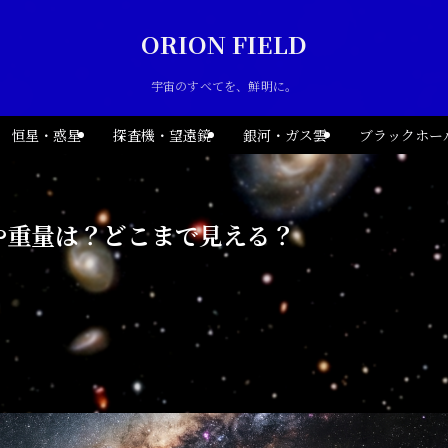
ORION FIELD
宇宙のすべてを、鮮明に。
恒星・惑星
探査機・望遠鏡
銀河・ガス雲
ブラックホー
や重量は？どこまで見える？