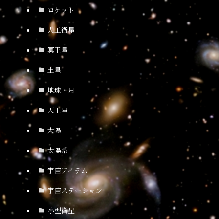
ロケット
人工衛星
冥王星
土星
地球・月
天王星
太陽
太陽系
宇宙アイテム
宇宙ステーション
小型衛星