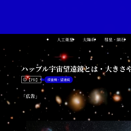
人工衛星
太陽系
彗星・隕石
ハッブル宇宙望遠鏡とは・大きさ
【PR】
探査機・望遠鏡
「広告」