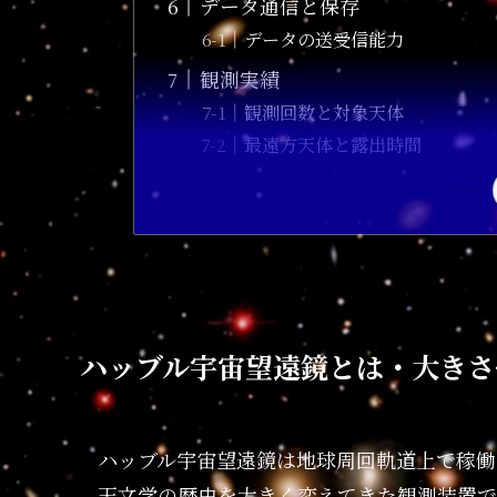
データ通信と保存
データの送受信能力
観測実績
観測回数と対象天体
最遠方天体と露出時間
ハッブル宇宙望遠鏡とは・大きさ
ハッブル宇宙望遠鏡は地球周回軌道上で稼働
天文学の歴史を大きく変えてきた観測装置で