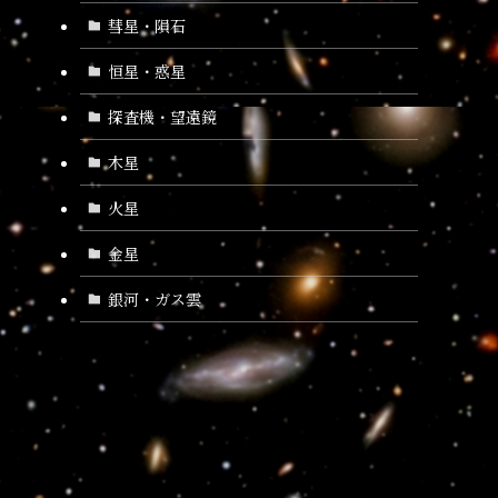
彗星・隕石
恒星・惑星
探査機・望遠鏡
木星
火星
金星
銀河・ガス雲