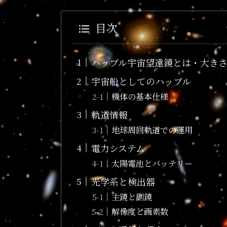
目次
ハッブル宇宙望遠鏡とは・大き
宇宙船としてのハッブル
機体の基本仕様
軌道情報
地球周回軌道での運用
電力システム
太陽電池とバッテリー
光学系と検出器
主鏡と副鏡
解像度と画素数