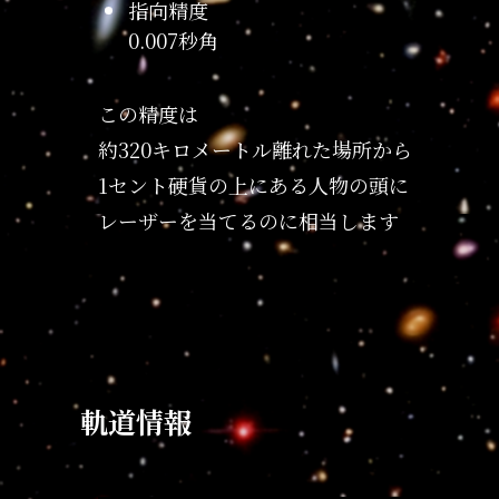
指向精度
0.007秒角
この精度は
約320キロメートル離れた場所から
1セント硬貨の上にある人物の頭に
レーザーを当てるのに相当します
軌道情報