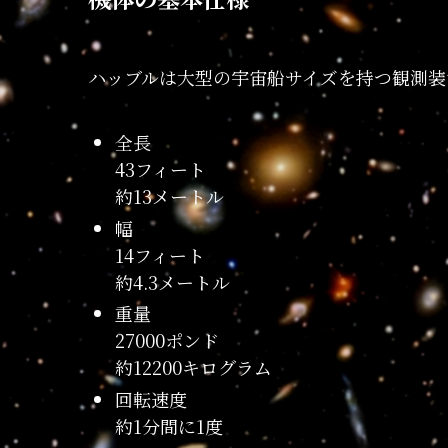
ハッブルは大型の宇宙船サイズを持つ観測装
全長
43フィート
約13メートル
幅
14フィート
約4.3メートル
重量
27000ポンド
約12200キログラム
回転速度
約1分間に1度