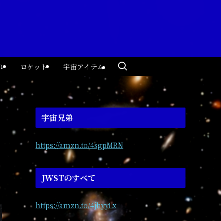
ル
ロケット
宇宙アイテム
宇宙兄弟
https://amzn.to/4sgpMRN
JWSTのすべて
https://amzn.to/4jhyyLx