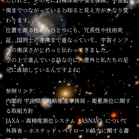
視までつながっていると知ると見え方がかなり変
わります。
位置を測る仕組みひとつにも、冗長性や技術実
証、国同士の連携まで重なっていて、宇宙インフ
ラの奥深さがじわっと伝わってきました。
空の上で進んでいる話なのに、意外と私たちの足
元に直結しているんですよね。
参照リンク:
内閣府 宇宙開発戦略推進事務局 – 衛星測位に関す
る取組方針
JAXA – 高精度測位システム（ASNAV）について
外務省 – ホステッド・ペイロード協力に関する書