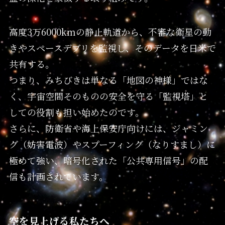
高度3万6000kmの静止軌道から、不審な衛星の動
きやスペースデブリを監視し、そのデータを日米で
共有する。
つまり、みちびきは単なる「地図の神様」ではな
く、宇宙空間そのものの安全を守る「監視塔」と
しての役割も担い始めたのです。
さらに、防衛省や海上保安庁向けには、ジャミン
グ（妨害電波）やスプーフィング（なりすまし）に
極めて強い、暗号化された「公共専用信号」の配
信も計画されています。
空を見上げる私たちへ