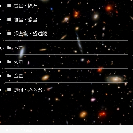
彗星・隕石
恒星・惑星
探査機・望遠鏡
木星
火星
金星
銀河・ガス雲
ホーム
人工衛星
みちびき