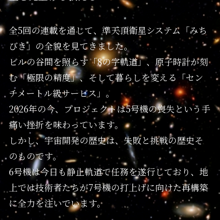
全5回の連載を通じて、準天頂衛星システム「みち
びき」の全貌を見てきました。
ビルの谷間を照らす「8の字軌道」、原子時計が刻
む「極限の精度」、そして暮らしを変える「セン
チメートル級サービス」。
2026年の今、プロジェクトは5号機の喪失という手
痛い挫折を味わっています。
しかし、宇宙開発の歴史は、失敗と挑戦の歴史そ
のものです。
6号機は今日も静止軌道で任務を遂行しており、地
上では技術者たちが7号機の打上げに向けた再構築
に全力を注いでいます。