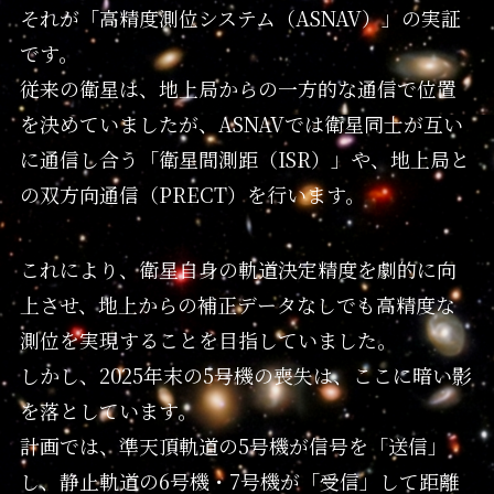
それが「高精度測位システム（ASNAV）」の実証
です。
従来の衛星は、地上局からの一方的な通信で位置
を決めていましたが、ASNAVでは衛星同士が互い
に通信し合う「衛星間測距（ISR）」や、地上局と
の双方向通信（PRECT）を行います。
これにより、衛星自身の軌道決定精度を劇的に向
上させ、地上からの補正データなしでも高精度な
測位を実現することを目指していました。
しかし、2025年末の5号機の喪失は、ここに暗い影
を落としています。
計画では、準天頂軌道の5号機が信号を「送信」
し、静止軌道の6号機・7号機が「受信」して距離