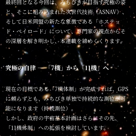
最終回となる今回は、みちびきが目指す究極の姿
と、そこに組み込まれた次世代技術（ASNAV）、
そして日米同盟の新たな象徴である「ホステッ
ド・ペイロード」について、専門家の視点からそ
の深層を解き明かし、本連載を締めくくります。
究極の自律 — 「7機」から「11機」へ
現在の目標である「7機体制」が完成すれば、GPS
に頼らずとも、みちびき単独で持続的な測位が可
能になります（持続測位）。
しかし、政府の宇宙基本計画はさらにその先、
「11機体制」への拡張を検討しています。