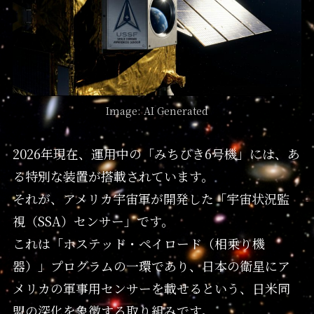
Image: AI Generated
2026年現在、運用中の「みちびき6号機」には、あ
る特別な装置が搭載されています。
それが、アメリカ宇宙軍が開発した「宇宙状況監
視（SSA）センサー」です。
これは「ホステッド・ペイロード（相乗り機
器）」プログラムの一環であり、日本の衛星にア
メリカの軍事用センサーを載せるという、日米同
盟の深化を象徴する取り組みです。