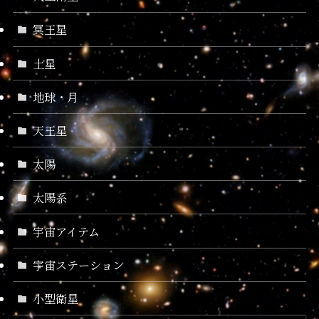
冥王星
土星
地球・月
天王星
太陽
太陽系
宇宙アイテム
宇宙ステーション
小型衛星