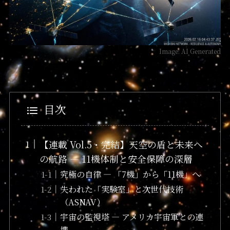
Image: AI Generated
目次
【連載 Vol.5・完結】天空の盾と未来へ
の航路 — 11機体制と安全保障の深層
究極の自律 — 「7機」から「11機」へ
失われた「実験室」と次世代技術
（ASNAV）
宇宙の監視塔 — アメリカ宇宙軍との連
携