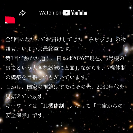
全5回にわたってお届けしてきた「みちびき」の物
語も、いよいよ最終章です。
第1回で触れた通り、日本は2026年現在、5号機の
喪失という大きな試練に直面しながらも、7機体制
の構築を目指してもがいています。
しかし、国家の視線はすでにその先、2030年代を
見据えています。
キーワードは「11機体制」、そして「宇宙からの
安全保障」です。