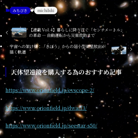
みちびき
michibiki
【連載 Vol.4】暮らしに降り注ぐ「センチメートル」
の革命 — 自動運転から災害救助まで
宇宙への架け橋：「きぼう」からの超小型衛星放出が
描く軌道
天体望遠鏡を購入する為のおすすめ記事
https://www.orionfield.jp/evscope-2/
https://www.orionfield.jp/dwarf3/
https://www.orionfield.jp/seestar-s50/