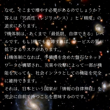
なぜ、そこまで増やす必要があるのでしょうか？
答えは「冗長性（レジリエンス）」と「精度」の
追求にあります。
7機体制は、あくまで「最低限、自律できる」レベ
ルです。もし1機でも故障すれば、サービスの質が
低下するリスクがあります。
11機体制になれば、予備機を含めた盤石なネット
ワークが構築され、災害や攻撃によって一部が機
能を失っても、社会インフラとしての機能を完全
に維持できます。
それは、日本という国家が「情報の自律神経」を
完全に自前で持つことを意味するのです。