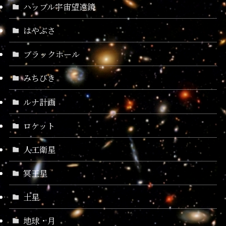
ハッブル宇宙望遠鏡
はやぶさ
ブラックホール
みちびき
ルナ計画
ロケット
人工衛星
冥王星
土星
地球・月