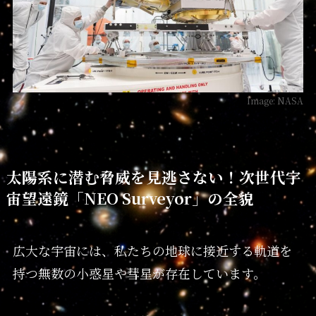
Image: NASA
太陽系に潜む脅威を見逃さない！次世代宇
宙望遠鏡「NEO Surveyor」の全貌
広大な宇宙には、私たちの地球に接近する軌道を
持つ無数の小惑星や彗星が存在しています。