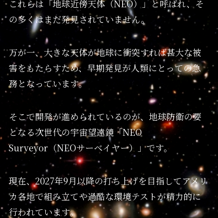
これらは「地球近傍天体（NEO）」と呼ばれ、そ
の多くはまだ発見されていません。
万が一、大きな天体が地球に衝突すれば甚大な被
害をもたらすため、早期発見が人類にとっての急
務となっています。
そこで開発が進められているのが、地球防衛の要
となる次世代の宇宙望遠鏡「NEO
Surveyor（NEOサーベイヤー）」です。
現在、2027年9月以降の打ち上げを目指してアメリ
カ各地で組み立てや過酷な環境テストが精力的に
行われています。