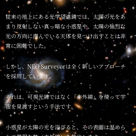
従来の地上にある光学望遠鏡では、太陽の光をあ
まり反射しない真っ暗な小惑星や、太陽の強烈な
光の方向に潜んでいる天体を見つけ出すことは非
常に困難でした。
しかし、NEO Surveyorは全く新しいアプローチ
を採用しています。
それは、可視光線ではなく「赤外線」を使って宇
宙を見渡すという手法です。
小惑星が太陽の光を浴びると、その表面は温めら