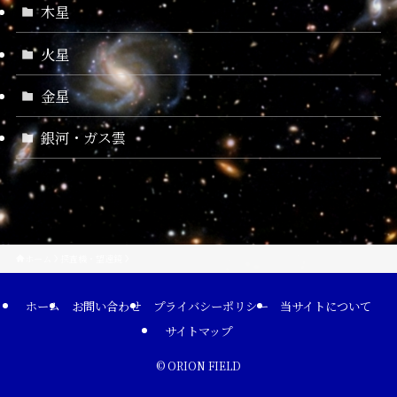
木星
火星
金星
銀河・ガス雲
ホーム
探査機・望遠鏡
ホーム
お問い合わせ
プライバシーポリシー
当サイトについて
サイトマップ
©
ORION FIELD