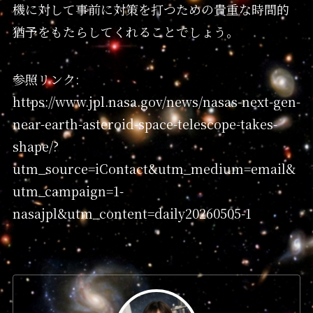
機に対して事前に対策を打つための貴重な時間的
猶予をもたらしてくれることでしょう。
参照リンク:
https://www.jpl.nasa.gov/news/nasas-next-gen-
near-earth-asteroid-space-telescope-takes-
shape/?
utm_source=iContact&utm_medium=email&
utm_campaign=1-
nasajpl&utm_content=daily20260505-1