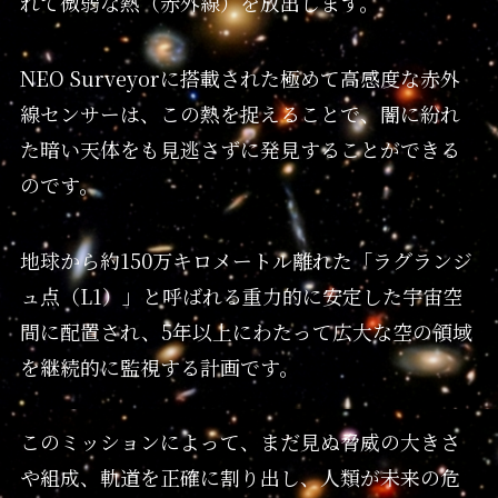
れて微弱な熱（赤外線）を放出します。
NEO Surveyorに搭載された極めて高感度な赤外
線センサーは、この熱を捉えることで、闇に紛れ
た暗い天体をも見逃さずに発見することができる
のです。
地球から約150万キロメートル離れた「ラグランジ
ュ点（L1）」と呼ばれる重力的に安定した宇宙空
間に配置され、5年以上にわたって広大な空の領域
を継続的に監視する計画です。
このミッションによって、まだ見ぬ脅威の大きさ
や組成、軌道を正確に割り出し、人類が未来の危