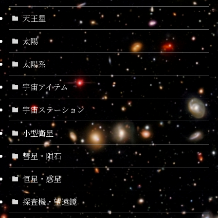
天王星
太陽
太陽系
宇宙アイテム
宇宙ステーション
小型衛星
彗星・隕石
恒星・惑星
探査機・望遠鏡