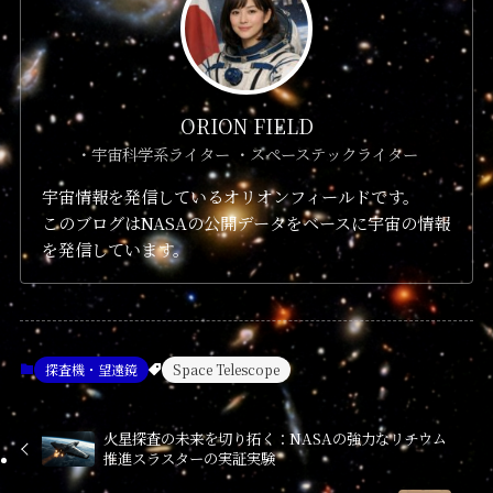
ORION FIELD
・宇宙科学系ライター ・スペーステックライター
宇宙情報を発信しているオリオンフィールドです。
このブログはNASAの公開データをベースに宇宙の情報
を発信しています。
探査機・望遠鏡
Space Telescope
火星探査の未来を切り拓く：NASAの強力なリチウム
推進スラスターの実証実験