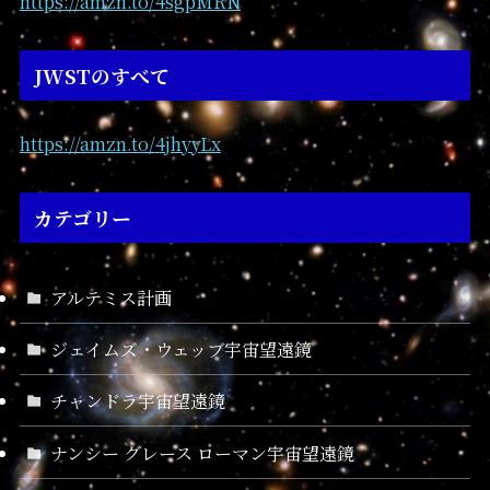
https://amzn.to/4sgpMRN
JWSTのすべて
https://amzn.to/4jhyyLx
カテゴリー
アルテミス計画
ジェイムズ・ウェッブ宇宙望遠鏡
チャンドラ宇宙望遠鏡
ナンシー グレース ローマン宇宙望遠鏡