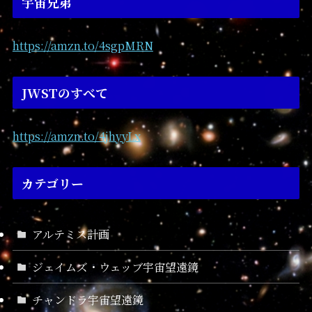
宇宙兄弟
https://amzn.to/4sgpMRN
JWSTのすべて
https://amzn.to/4jhyyLx
カテゴリー
アルテミス計画
ジェイムズ・ウェッブ宇宙望遠鏡
チャンドラ宇宙望遠鏡