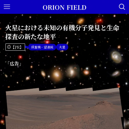
ORION FIELD
火星における未知の有機分子発見と生命
探査の新たな地平
【PR】
探査機・望遠鏡
火星
「広告」