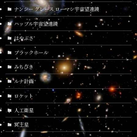
ナンシー グレース ローマン宇宙望遠鏡
ハッブル宇宙望遠鏡
はやぶさ
ブラックホール
みちびき
ルナ計画
ロケット
人工衛星
冥王星