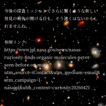
今後の探査ミッションでさらに驚くような新しい
発見の報告が聞ける日も、そう遠くはないかもし
れませんね。
参照リンク:
https://www.jpl.nasa.gov/news/nasas-
curiosity-finds-organic-molecules-never-
seen-before-on-mars/?
utm_source=iContact&utm_medium=email&
utm_campaign=1-
nasajpl&utm_content=curiosity20260421