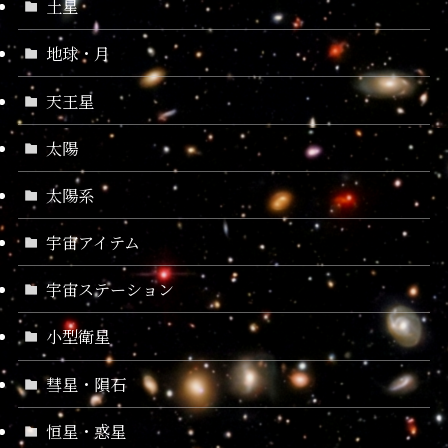
土星
地球・月
天王星
太陽
太陽系
宇宙アイテム
宇宙ステーション
小型衛星
彗星・隕石
恒星・惑星