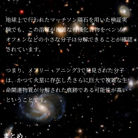
地球上で行われたマーチソン隕石を用いた検証実
験でも、この溶媒が複雑な有機化合物をベンゾチ
オフェンなどの小さな分子に分解できることが確認
されています。
つまり、メアリー・アニング3で発見された分子
は、かつて火星に存在したさらに巨大で複雑な生
命関連物質が分解された痕跡である可能性が高い
ということです。
まとめ