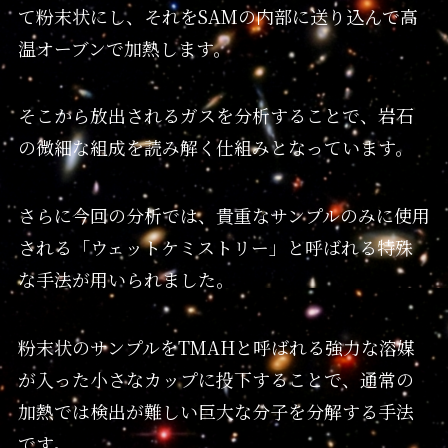
て粉末状にし、それをSAMの内部に送り込んで高
温オーブンで加熱します。
そこから放出されるガスを分析することで、岩石
の微細な組成を読み解く仕組みとなっています。
さらに今回の分析では、貴重なサンプルのみに使用
される「ウェットケミストリー」と呼ばれる特殊
な手法が用いられました。
粉末状のサンプルをTMAHと呼ばれる強力な溶媒
が入った小さなカップに投下することで、通常の
加熱では検出が難しい巨大な分子を分解する手法
です。