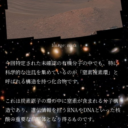
Image: nasa
今回特定された未確認の有機分子の中でも、特に
科学的な注目を集めているのが「窒素複素環」と
呼ばれる構造を持つ化合物です。
これは炭素原子の環の中に窒素が含まれる分子構
造であり、遺伝情報を担うRNAやDNAといった核
酸の重要な前駆体となり得るものです。