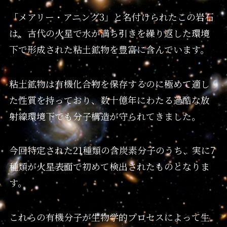
「メアリー・アニング3」と名付けられたこの岩石
は、古代の火星で水が満ち引きを繰り返した環境
下で形成された粘土鉱物を豊富に含んでいます。
粘土鉱物は有機化合物を保存するのに極めて適し
た性質を持っており、数十億年にわたる過酷な放
射線環境下でも分子構造が守られてきました。
今回特定された21種類の含炭素分子のうち、実に7
種類が火星表面で初めて検出されたものとなりま
す。
これらの有機分子が生物学的プロセスによって生