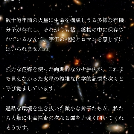
数十億年前の火星に生命を構成しうる多様な有機
分子が存在し、それが今も粘土鉱物の中に保存さ
れているなんて、宇宙の神秘とロマンを感じずに
はいられませんね。
強力な溶媒を使った画期的な分析手法が、これま
で見えなかった火星の複雑な化学的記憶を次々と
呼び覚ましています。
過酷な環境を生き抜いた微小な分子たちが、私た
ち人類に生命探査の次なる扉を力強く開いてくれ
そうです。