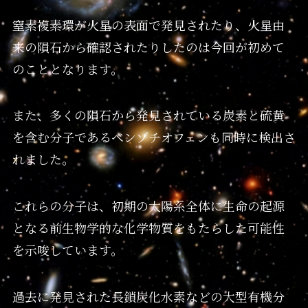
窒素複素環が火星の表面で発見されたり、火星由
来の隕石から確認されたりしたのは今回が初めて
のこととなります。
また、多くの隕石から発見されている炭素と硫黄
を含む分子であるベンゾチオフェンも同時に検出さ
れました。
これらの分子は、初期の太陽系全体に生命の起源
となる前生物学的な化学物質をもたらした可能性
を示唆しています。
過去に発見された長鎖炭化水素などの大型有機分