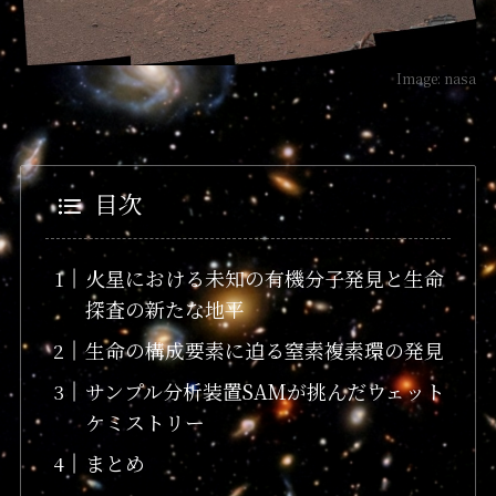
Image: nasa
目次
火星における未知の有機分子発見と生命
探査の新たな地平
生命の構成要素に迫る窒素複素環の発見
サンプル分析装置SAMが挑んだウェット
ケミストリー
まとめ