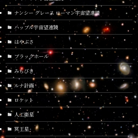
ナンシー グレース ローマン宇宙望遠鏡
ハッブル宇宙望遠鏡
はやぶさ
ブラックホール
みちびき
ルナ計画
ロケット
人工衛星
冥王星