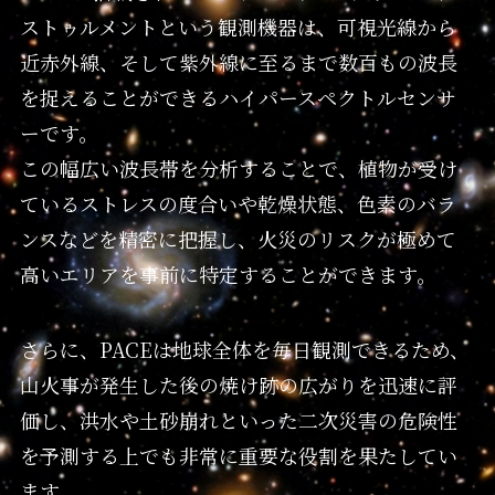
ストゥルメントという観測機器は、可視光線から
近赤外線、そして紫外線に至るまで数百もの波長
を捉えることができるハイパースペクトルセンサ
ーです。
この幅広い波長帯を分析することで、植物が受け
ているストレスの度合いや乾燥状態、色素のバラ
ンスなどを精密に把握し、火災のリスクが極めて
高いエリアを事前に特定することができます。
さらに、PACEは地球全体を毎日観測できるため、
山火事が発生した後の焼け跡の広がりを迅速に評
価し、洪水や土砂崩れといった二次災害の危険性
を予測する上でも非常に重要な役割を果たしてい
ます。