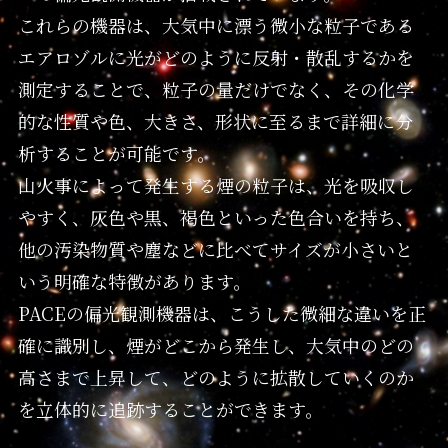
これらの機器は、大気中に漂う微小な粒子である
エアロゾルに光がどのように反射・散乱するかを
測定することで、粒子の量だけでなく、その化学
的な性質や色、大きさ、形状に至るまで詳細に分
析することが可能です。
山火事によって発生する煙の粒子は、光を吸収し
やすく、灰色や黒、褐色といった色合いを持ち、
他の汚染物質や塵などに比べてサイズが小さいと
いう明確な特徴があります。
PACEの偏光観測機器は、こうした微細な違いを正
確に識別し、煙がどこから発生し、大気中のどの
高さまで上昇して、どのように拡散していくのか
を立体的に追跡することができます。