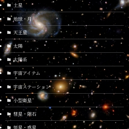
土星
地球・月
天王星
太陽
太陽系
宇宙アイテム
宇宙ステーション
小型衛星
彗星・隕石
恒星・惑星