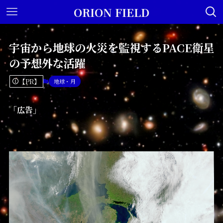
ORION FIELD
宇宙から地球の火災を監視するPACE衛星
の予想外な活躍
【PR】
地球・月
「広告」