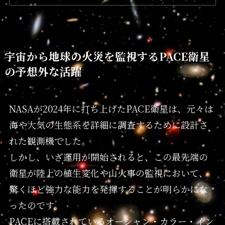
宇宙から地球の火災を監視するPACE衛星
の予想外な活躍
NASAが2024年に打ち上げたPACE衛星は、元々は
海や大気の生態系を詳細に調査するために設計さ
れた観測機でした。
しかし、いざ運用が開始されると、この最先端の
衛星が陸上の植生変化や山火事の監視において、
驚くほど強力な能力を発揮することが明らかにな
ったのです。
PACEに搭載されているオーシャン・カラー・イン