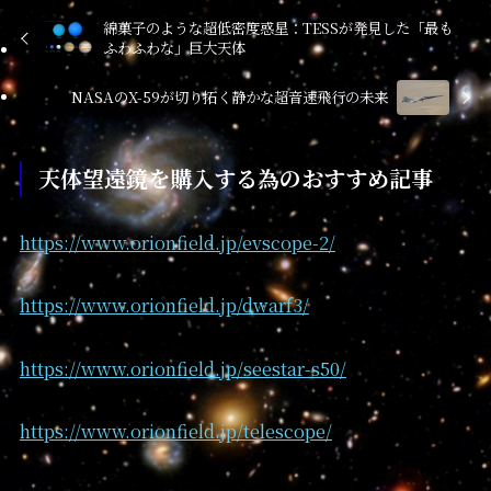
綿菓子のような超低密度惑星：TESSが発見した「最も
ふわふわな」巨大天体
NASAのX-59が切り拓く静かな超音速飛行の未来
天体望遠鏡を購入する為のおすすめ記事
https://www.orionfield.jp/evscope-2/
https://www.orionfield.jp/dwarf3/
https://www.orionfield.jp/seestar-s50/
https://www.orionfield.jp/telescope/