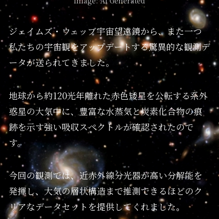
Image: AI Generated
ジェイムズ・ウェッブ宇宙望遠鏡から、また一つ
私たちの宇宙観をアップデートする驚異的な観測デ
ータが送られてきました。
地球から約120光年離れた赤色矮星を公転する系外
惑星の大気中に、豊富な水蒸気と炭素化合物の痕
跡を示す強い吸収スペクトルが確認されたので
す。
今回の観測では、近赤外線分光器が高い分解能を
発揮し、大気の層状構造まで推測できるほどのク
リアなデータセットを提供してくれました。