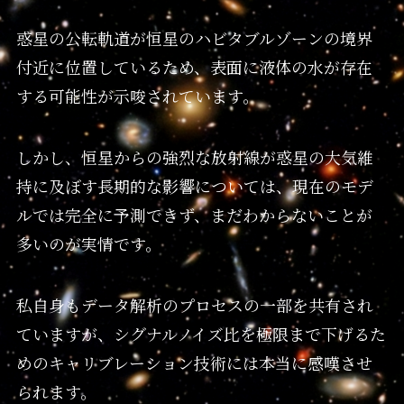
惑星の公転軌道が恒星のハビタブルゾーンの境界
付近に位置しているため、表面に液体の水が存在
する可能性が示唆されています。
しかし、恒星からの強烈な放射線が惑星の大気維
持に及ぼす長期的な影響については、現在のモデ
ルでは完全に予測できず、まだわからないことが
多いのが実情です。
私自身もデータ解析のプロセスの一部を共有され
ていますが、シグナルノイズ比を極限まで下げるた
めのキャリブレーション技術には本当に感嘆させ
られます。