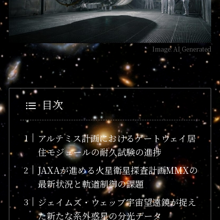
Image: AI Generated
目次
アルテミス計画におけるゲートウェイ居
住モジュールの耐久試験の進捗
JAXAが進める火星衛星探査計画MMXの
最新状況と軌道制御の課題
ジェイムズ・ウェッブ宇宙望遠鏡が捉え
た新たな系外惑星の分光データ