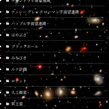
チャンドラ宇宙望遠鏡
ナンシー グレース ローマン宇宙望遠鏡
ハッブル宇宙望遠鏡
はやぶさ
ブラックホール
みちびき
ルナ計画
ロケット
人工衛星
冥王星