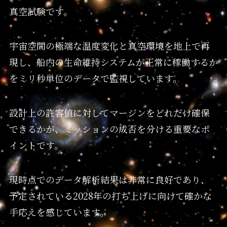
真空試験です。
宇宙空間の極端な温度変化と真空環境を地上で再
現し、船内の生命維持システムが正常に稼働するか
をミリ秒単位のデータで監視しています。
設計上の許容値に対してマージンをどれだけ確保
できるかが、ミッションの成否を分ける重要なポ
イントです。
現時点でのデータ解析結果は非常に良好であり、
予定されている2028年の打ち上げに向けて確かな
手応えを感じています。