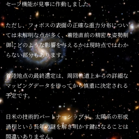
セーフ機能が見事に作動しました。
ただし、フォボスの表面の正確な重力分布につい
ては未解明な点が多く、着陸直前の精密な姿勢制
御にどのような影響を与えるかは現時点ではわか
らない部分もあります。
着陸地点の最終選定は、周回軌道上からの詳細な
マッピングデータを待ってから慎重に決定される
予定です。
日米の技術的パートナーシップが、太陽系の形成
過程という長年の謎を解き明かす鍵になることは
間違いありません。