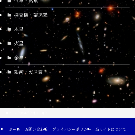
恒星・惑星
探査機・望遠鏡
木星
火星
金星
銀河・ガス雲
ホーム
太陽系
地球・月
ホーム
お問い合わせ
プライバシーポリシー
当サイトについて