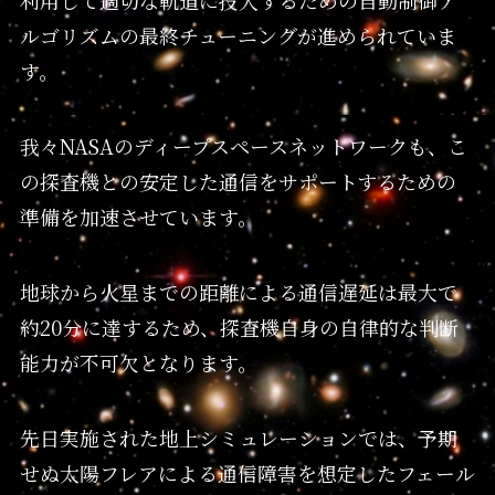
利用して適切な軌道に投入するための自動制御ア
ルゴリズムの最終チューニングが進められていま
す。
我々NASAのディープスペースネットワークも、こ
の探査機との安定した通信をサポートするための
準備を加速させています。
地球から火星までの距離による通信遅延は最大で
約20分に達するため、探査機自身の自律的な判断
能力が不可欠となります。
先日実施された地上シミュレーションでは、予期
せぬ太陽フレアによる通信障害を想定したフェール