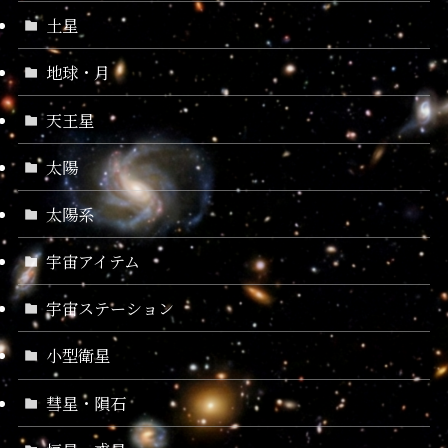
土星
地球・月
天王星
太陽
太陽系
宇宙アイテム
宇宙ステーション
小型衛星
彗星・隕石