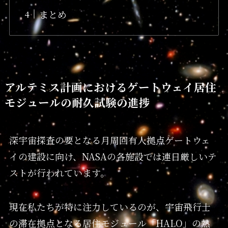
まとめ
アルテミス計画におけるゲートウェイ居住
モジュールの耐久試験の進捗
深宇宙探査の要となる月周回有人拠点ゲートウェ
イの建設に向け、NASAの各施設では連日厳しいテ
ストが行われています。
現在私たちが特に注力しているのが、宇宙飛行士
の滞在拠点となる居住モジュール「HALO」の熱