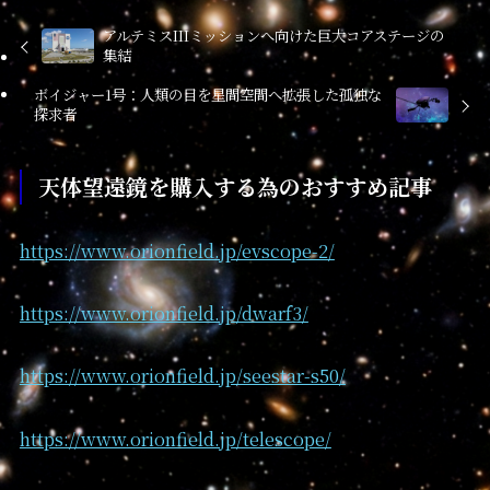
アルテミスIIIミッションへ向けた巨大コアステージの
集結
ボイジャー1号：人類の目を星間空間へ拡張した孤独な
探求者
天体望遠鏡を購入する為のおすすめ記事
https://www.orionfield.jp/evscope-2/
https://www.orionfield.jp/dwarf3/
https://www.orionfield.jp/seestar-s50/
https://www.orionfield.jp/telescope/