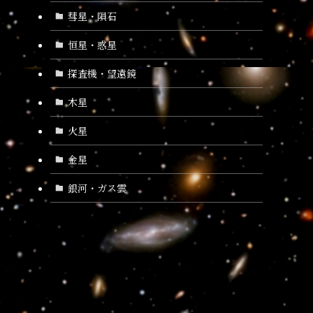
彗星・隕石
恒星・惑星
探査機・望遠鏡
木星
火星
金星
銀河・ガス雲