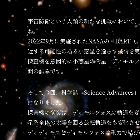
宇宙防衛という人類の新たな挑戦において、
ね。
2022年9月に実施されたNASAの「DAR
近する可能性のある小惑星を逸らす技術を実
探査機を意図的に小惑星の衛星「ディモルフ
聞の試みです。
そして今回、科学誌「Science Advan
になりました。
探査機の衝突は、ディモルフォスの軌道を変
星系全体の太陽を回る公転軌道をも変化させ
ディディモスとディモルフォスは重力で結び