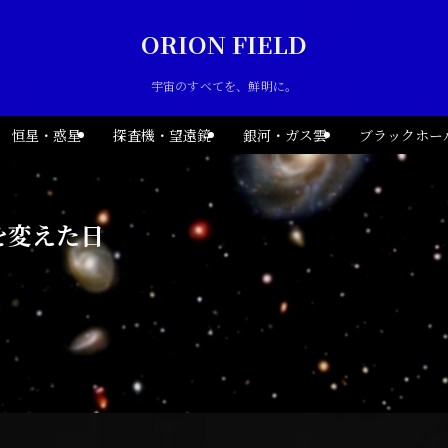
ORION FIELD
宇宙のすべてを、鮮明に。
恒星・惑星
探査機・望遠鏡
銀河・ガス雲
ブラックホー
を変えた日