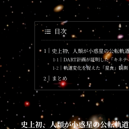
目次
史上初、人類が小惑星の公転軌
DART計画が証明した「キネ
軌道変化を捉えた「星食」観測
まとめ
史上初、人類が小惑星の公転軌道