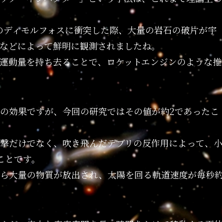
ルのディモルフォスに衝突した際、大量の岩石の破片が宇
などによって鮮明に観測されましたね。
運動量を持ち去ることで、ロケットエンジンのような推
の効果ですが、今回の研究ではその値が約2であったこ
撃だけでなく、吹き飛んだデブリの反作用によって、
ことです。
から大量の物質が放出され、太陽を回る軌道速度が毎秒