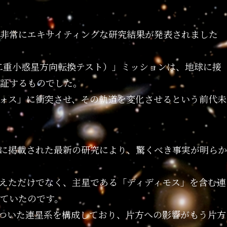
非常にエキサイティングな研究結果が発表されました
T（二重小惑星方向転換テスト）」ミッションは、地球に接
証するものでした。
ォス」に衝突させ、その軌道を変化させるという前代未
ces」に掲載された最新の研究により、驚くべき事実が明らか
えただけでなく、主星である「ディディモス」を含む連
ていたのです。
ついた連星系を構成しており、片方への影響がもう片方