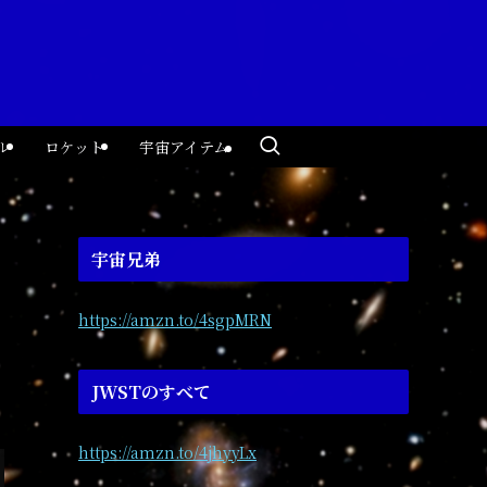
ル
ロケット
宇宙アイテム
宇宙兄弟
https://amzn.to/4sgpMRN
JWSTのすべて
https://amzn.to/4jhyyLx