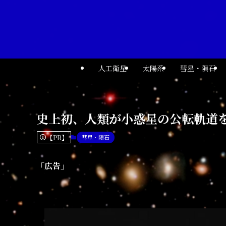
人工衛星
太陽系
彗星・隕石
史上初、人類が小惑星の公転軌道
【PR】
彗星・隕石
「広告」