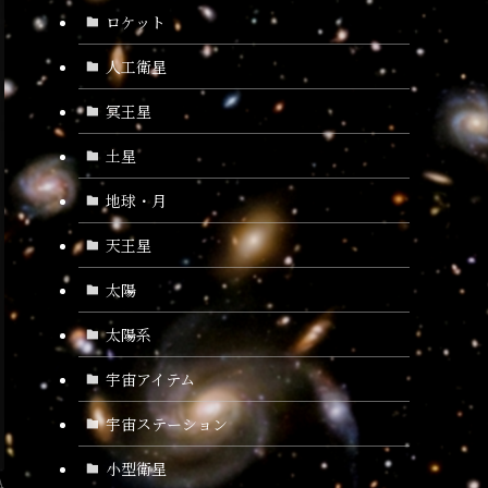
ロケット
人工衛星
冥王星
土星
地球・月
天王星
太陽
太陽系
宇宙アイテム
宇宙ステーション
小型衛星
A