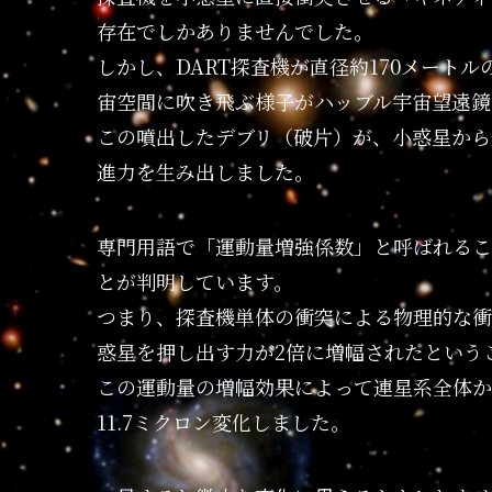
存在でしかありませんでした。
しかし、DART探査機が直径約170メート
宙空間に吹き飛ぶ様子がハッブル宇宙望遠鏡
この噴出したデブリ（破片）が、小惑星から
進力を生み出しました。
専門用語で「運動量増強係数」と呼ばれるこ
とが判明しています。
つまり、探査機単体の衝突による物理的な衝
惑星を押し出す力が2倍に増幅されたという
この運動量の増幅効果によって連星系全体
11.7ミクロン変化しました。