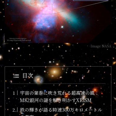
Image: NASA
目次
宇宙の葉巻に吹き荒れる超高速の風：
M82銀河の謎を解き明かすXRISM
鉄の輝きが語る時速300万キロメートル