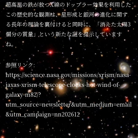
超高温の鉄が放つX線のドップラー効果を利用した
この歴史的な観測は、星形成と銀河の進化に関す
る長年の理論を裏付けると同時に、「消えた太陽3
個分の質量」という新たな謎を提示しています
ね。
参照リンク:
https://science.nasa.gov/missions/xrism/nasa-
jaxas-xrism-telescope-clocks-hot-wind-of-
galaxy-m82/?
utm_source=newsletter&utm_medium=email
&utm_campaign=nn202612