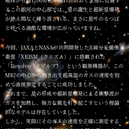
るこの銀河の中心部では、星の誕生と超新星爆発
が絶え間なく繰り返される、まさに星々のるつぼ
と呼べる過酷な環境が広がっていますね。
今回、JAXAとNASAが共同開発したX線分光撮像
衛星「XRISM（クリズム）」に搭載された
「Resolve（リゾルブ）」という観測機器が、この
M82の中心から吹き出す超高温のガスの速度を初
めて直接測定することに成功しました。
これまで、星の形成や超新星爆発による衝撃波が
ガスを加熱し、強力な風を引き起こすという理論
的なモデルは存在していました。
しかし、実際にそのガスの速度を正確に測定する