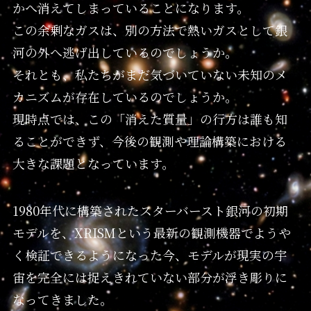
かへ消えてしまっていることになります。
この余剰なガスは、別の方法で熱いガスとして銀
河の外へ逃げ出しているのでしょうか。
それとも、私たちがまだ気づいていない未知のメ
カニズムが存在しているのでしょうか。
現時点では、この「消えた質量」の行方は誰も知
ることができず、今後の観測や理論構築における
大きな課題となっています。
1980年代に構築されたスターバースト銀河の初期
モデルを、XRISMという最新の観測機器でようや
く検証できるようになった今、モデルが現実の宇
宙を完全には捉えきれていない部分が浮き彫りに
なってきました。