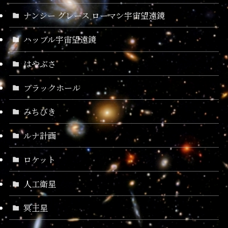
ナンシー グレース ローマン宇宙望遠鏡
ハッブル宇宙望遠鏡
はやぶさ
ブラックホール
みちびき
ルナ計画
ロケット
人工衛星
冥王星