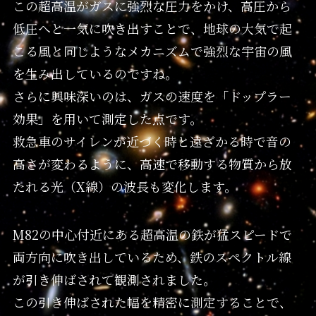
この超高温がガスに強烈な圧力をかけ、高圧から
低圧へと一気に吹き出すことで、地球の大気で起
こる風と同じようなメカニズムで強烈な宇宙の風
を生み出しているのですね。
さらに興味深いのは、ガスの速度を「ドップラー
効果」を用いて測定した点です。
救急車のサイレンが近づく時と遠ざかる時で音の
高さが変わるように、高速で移動する物質から放
たれる光（X線）の波長も変化します。
M82の中心付近にある超高温の鉄が猛スピードで
両方向に吹き出しているため、鉄のスペクトル線
が引き伸ばされて観測されました。
この引き伸ばされた幅を精密に測定することで、