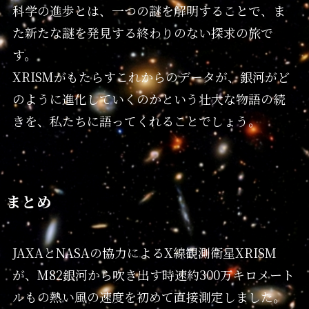
科学の進歩とは、一つの謎を解明することで、ま
た新たな謎を発見する終わりのない探求の旅で
す。
XRISMがもたらすこれからのデータが、銀河がど
のように進化していくのかという壮大な物語の続
きを、私たちに語ってくれることでしょう。
まとめ
JAXAとNASAの協力によるX線観測衛星XRISM
が、M82銀河から吹き出す時速約300万キロメート
ルもの熱い風の速度を初めて直接測定しました。