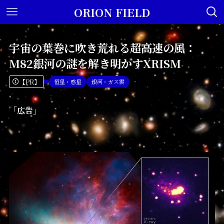
ORION FIELD
宇宙の葉巻に吹き荒れる超高速の風：
M82銀河の謎を解き明かすXRISM
【PR】
恒星・惑星
銀河・ガス雲
「広告」