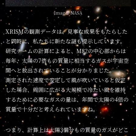
Image: NASA
XRISMの観測データは、見事な成果をもたらした
と同時に、私たちに新たな謎も提示しています。
研究チームの計算によると、M82の中心部からは
毎年、太陽の7倍もの質量に相当するガスが宇宙空
間へと放出されていることが分かりました。
測定された速度で安定して風が吹いていると仮定
した場合、周囲に広がる大規模で冷たい風を維持
するために必要なガスの量は、年間で太陽の4倍の
質量で十分だと考えられていますね。
つまり、計算上は太陽3個分もの質量のガスがどこ