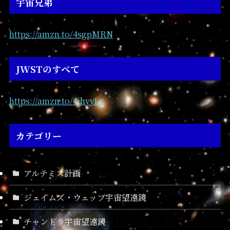
宇宙兄弟
https://amzn.to/4sgpMRN
JWSTのすべて
https://amzn.to/4jhyyLx
カテゴリー
アルテミス計画
ジェイムズ・ウェッブ宇宙望遠鏡
チャンドラ宇宙望遠鏡