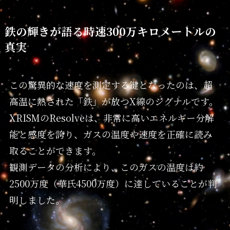
鉄の輝きが語る時速300万キロメートルの
真実
この驚異的な速度を測定する鍵となったのは、超
高温に熱された「鉄」が放つX線のシグナルです。
XRISMのResolveは、非常に高いエネルギー分解
能と感度を誇り、ガスの温度や速度を正確に読み
取ることができます。
観測データの分析により、このガスの温度は約
2500万度（華氏4500万度）に達していることが判
明しました。