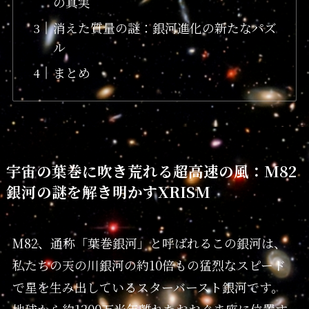
の真実
消えた質量の謎：銀河進化の新たなパズ
ル
まとめ
宇宙の葉巻に吹き荒れる超高速の風：M82
銀河の謎を解き明かすXRISM
M82、通称「葉巻銀河」と呼ばれるこの銀河は、
私たちの天の川銀河の約10倍もの猛烈なスピード
で星を生み出しているスターバースト銀河です。
地球から約1200万光年離れたおおぐま座に位置す