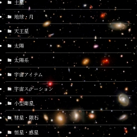
土星
地球・月
天王星
太陽
太陽系
宇宙アイテム
宇宙ステーション
小型衛星
彗星・隕石
恒星・惑星