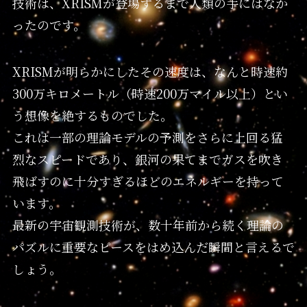
技術は、XRISMが登場するまで人類の手にはなか
ったのです。
XRISMが明らかにしたその速度は、なんと時速約
300万キロメートル（時速200万マイル以上）とい
う想像を絶するものでした。
これは一部の理論モデルの予測をさらに上回る猛
烈なスピードであり、銀河の果てまでガスを吹き
飛ばすのに十分すぎるほどのエネルギーを持って
います。
最新の宇宙観測技術が、数十年前から続く理論の
パズルに重要なピースをはめ込んだ瞬間と言えるで
しょう。